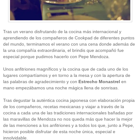
Tras un verano disfrutando de la cocina más internacional y
aprendiendo de los compañeros de Cookpad de diferentes puntos
del mundo, terminamos el verano con una cena donde además de
la una compañía extraordinaria, el brindis que acompañó fue
CATEGORÍAS
especial porque pudimos hacerlo con Pepe Mendoza.
Alimentación
(10)
Unos anfitriones magníficos y la cocina que de cada uno de los
Alimentos
(44)
America
(8)
lugares compartíamos y en torno a la mesa y con la apertura de
Carnes
(3)
las palabras de agradecimiento y con
Estrecho Monastrel
en
cataluña
(1)
mano empezábamos una noche mágica llena de sonrisas.
chef
(2)
Chefs
(59)
Tras degustar la auténtica cocina japonesa con elaboración propia
Cocina
(38)
de los compañeros, recetas mexicanas y viajar a través de la
consejos
(3)
cocina a cada una de las tradiciones internacionales bañadas por
El Celler de Can Roca
(1)
las maravillas de Mendoza no nos queda más que hacer la mejor
Empresas
(12)
de las menciones a los anfitriones y a todos los que, junto a Pepe,
ferran adria
(10)
formación
(1)
hicieron posible disfrutar de esta noche única, especial e
Gastronomía
(18)
innolvidable.