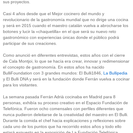
sus proyectos.
Casi 4 años desde que el Mejor cocinero del mundo y
revolucionario de la gastronomía mundial que no dirige una cocina
y será en 2015 cuando el maestro catalán vuelva a abrocharse los
botones y lucir la «chaquetilla» en el que será su nuevo reto
gastronómico con experiencias únicas donde el público podrá
participar de sus creaciones.
Como anunció en diferentes entrevistas, estos años con el cierre
de Cala Montjoi, lo que se hacía era crear, innovar y redimensionar
el concepto de gastronomía. En estos años ha nacido
BulliFoundation con 3 grandes mundos: El Bulli1846,
La Bullipedia
y El Bulli DNA y será en la fundación donde Ferrán vuelva a cocinar
para los visitantes.
La semana pasada Ferrán Adrià cocinaba en Madrid para 8
personas, exhibía su proceso creativo en el Espacio Fundación de
Telefónica. Fueron ocho comensales con perfiles diferentes que
nunca pudieron deleitarse de la creatividad del maestro en El Bulli.
Durante la comida el chef hacia explicaciones y reflexiones sobre
cada uno de los puntos que ha recorrido estos años y todo ello
estará expuesto en la exposición de La Fundación Telefónica.