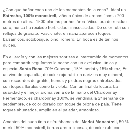
guías
(13)
Guipuzcoa
(2)
¿Con que bañar cada uno de los momentos de la cena? Ideal un
Italia
(1)
Estrecho, 100% monastrell,
viñedo único de arenas finas a 700
Joan Roca
(2)
metros de altura. 1500 plantas por hectárea. Viticultura de residuo
libros
(2)
cero, nunca ha recibido herbicidas ni insecticidas. De color rubí con
Madrid
(4)
reflejos de granate. Fascicnate, en nariz aparecen toques
mejores-productos
(3)
balsámicos, sotobosque, pino, romero. En boca es de taninos
México
(1)
Murcia
(1)
dulces.
País Vasco
(1)
quesos
(3)
En el jardín y con las mejores sonrisas e intercambio de momentos
Restaurantes
(38)
para compartir seguíamos la noche con un exclusivo, único y
rutas de tapas
(2)
especial
Santa Rosa,
70% Cabernet, 15% merlot y 15% shiraz, Es
Setas
(1)
un vino de capa alta, de color rojo rubí. en nariz es muy mineral,
Sin categoría
(348)
con recuerdos de grafito, humus y piedras negras entrelazados
solidaridad
(1)
con toques florales como la violeta. Con un final de locura. La
tapas
(2)
suavidad y el mejor aroma venía de la mano del Chardonnay
Fermentado, es chardonnay 100%, se vendimia la 2ª semana de
" ALT="RSS" /> SUSCRÍBETE
septiembre, de color dorado con toque de brizna de paja. Tiene
toques ahumados, amplio en el paladar, armonioso.
RSS - Entradas
Amantes del buen tinto disfrutábamos del
Merlot Monastrell,
50 %
ADMINISTRAR
merlot 50% monastrell, tierras areno-limosas, de color rubí con