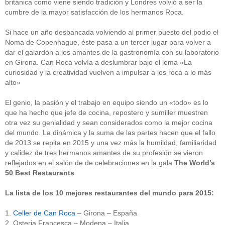
británica como viene siendo tradición y Londres volvió a ser la
cumbre de la mayor satisfacción de los hermanos Roca.
Si hace un año desbancada volviendo al primer puesto del podio el
Noma de Copenhague, éste pasa a un tercer lugar para volver a
dar el galardón a los amantes de la gastronomía con su laboratorio
en Girona. Can Roca volvía a deslumbrar bajo el lema «La
curiosidad y la creatividad vuelven a impulsar a los roca a lo más
alto»
El genio, la pasión y el trabajo en equipo siendo un «todo» es lo
que ha hecho que jefe de cocina, repostero y sumiller muestren
otra vez su genialidad y sean considerados como la mejor cocina
del mundo. La dinámica y la suma de las partes hacen que el fallo
de 2013 se repita en 2015 y una vez más la humildad, familiaridad
y calidez de tres hermanos amantes de su profesión se vieron
reflejados en el salón de de celebraciones en la gala
The World’s
50 Best Restaurants
La lista de los 10 mejores restaurantes del mundo para 2015:
1.
Celler de Can Roca
– Girona – España
2. Osteria Francesca – Modena – Italia