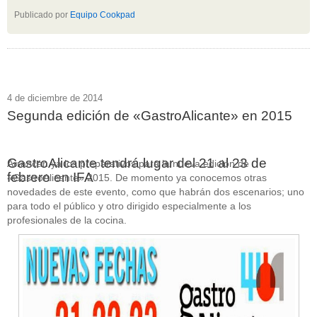
Publicado por
Equipo Cookpad
4 de diciembre de 2014
Segunda edición de «GastroAlicante» en 2015
GastroAlicante tendrá lugar del 21 al 23 de
Arrancan ya los preparativos para la nueva edición de
febrero en IFA
«GastroAlicante» 2015. De momento ya conocemos otras
novedades de este evento, como que habrán dos escenarios; uno
para todo el público y otro dirigido especialmente a los
profesionales de la cocina.