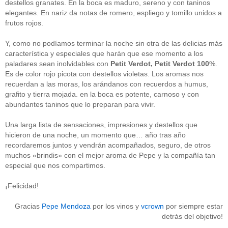
destellos granates. En la boca es maduro, sereno y con taninos
Acceder
elegantes. En nariz da notas de romero, espliego y tomillo unidos a
frutos rojos.
Y, como no podíamos terminar la noche sin otra de las delicias más
característica y especiales que harán que ese momento a los
paladares sean inolvidables con
Petit Verdot, Petit Verdot 100
%.
Es de color rojo picota con destellos violetas. Los aromas nos
recuerdan a las moras, los arándanos con recuerdos a humus,
grafito y tierra mojada. en la boca es potente, carnoso y con
abundantes taninos que lo preparan para vivir.
Una larga lista de sensaciones, impresiones y destellos que
hicieron de una noche, un momento que… año tras año
recordaremos juntos y vendrán acompañados, seguro, de otros
muchos «brindis» con el mejor aroma de Pepe y la compañía tan
especial que nos compartimos.
¡Felicidad!
Gracias
Pepe Mendoza
por los vinos y
vcrown
por siempre estar
detrás del objetivo!