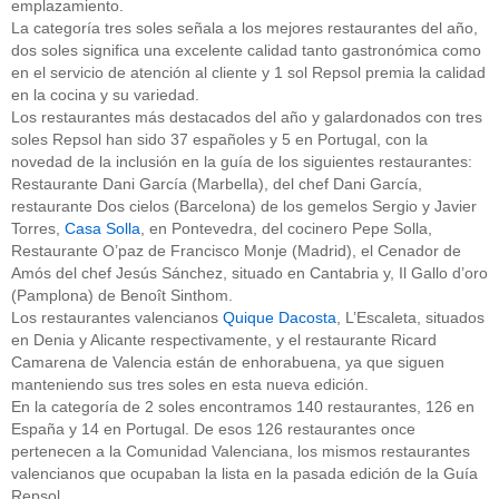
emplazamiento.
La categoría tres soles señala a los mejores restaurantes del año,
dos soles significa una excelente calidad tanto gastronómica como
en el servicio de atención al cliente y 1 sol Repsol premia la calidad
en la cocina y su variedad.
Los restaurantes más destacados del año y galardonados con tres
soles Repsol han sido 37 españoles y 5 en Portugal, con la
novedad de la inclusión en la guía de los siguientes restaurantes:
Restaurante Dani García (Marbella), del chef Dani García,
restaurante Dos cielos (Barcelona) de los gemelos Sergio y Javier
Torres,
Casa Solla
, en Pontevedra, del cocinero Pepe Solla,
Restaurante O’paz de Francisco Monje (Madrid), el Cenador de
Amós del chef Jesús Sánchez, situado en Cantabria y, Il Gallo d’oro
(Pamplona) de Benoît Sinthom.
Los restaurantes valencianos
Quique Dacosta
, L’Escaleta, situados
en Denia y Alicante respectivamente, y el restaurante Ricard
Camarena de Valencia están de enhorabuena, ya que siguen
manteniendo sus tres soles en esta nueva edición.
En la categoría de 2 soles encontramos 140 restaurantes, 126 en
España y 14 en Portugal. De esos 126 restaurantes once
pertenecen a la Comunidad Valenciana, los mismos restaurantes
valencianos que ocupaban la lista en la pasada edición de la Guía
Repsol.