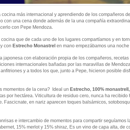
la cocina más internacional y aprendiendo de los compañeros d
no con una cena donde además de la una compañía extraordinar
acerlo con Pepe Mendoza.
a cocina que de cada uno de los lugares compartíamos y en torn
 y con
Estrecho Monastrel
en mano empezábamos una noche m
na japonesa con elaboración propia de los compañeros, recetas 
adiciones internacionales bañadas por las maravillas de Mendo
anfitriones y a todos los que, junto a Pepe, hicieron posible dis
s momentos de la cena? Ideal un
Estrecho, 100% monastrell
as por hectárea. Viticultura de residuo cero, nunca ha recibido 
ate. Fascicnate, en nariz aparecen toques balsámicos, sotobosqu
sonrisas e intercambio de momentos para compartir seguíamos l
rnet, 15% merlot y 15% shiraz, Es un vino de capa alta, de col