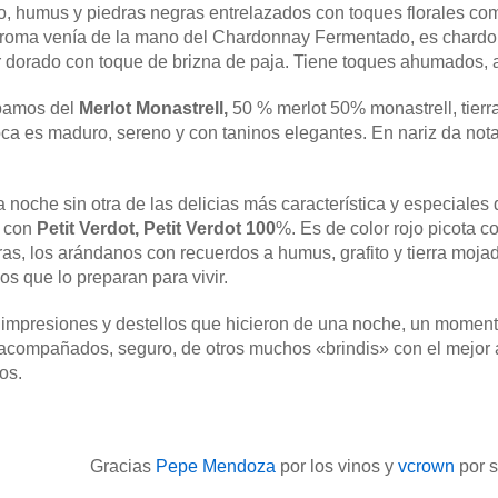
to, humus y piedras negras entrelazados con toques florales como
 aroma venía de la mano del Chardonnay Fermentado, es chardo
 dorado con toque de brizna de paja. Tiene toques ahumados, a
ábamos del
Merlot Monastrell,
50 % merlot 50% monastrell, tierra
oca es maduro, sereno y con taninos elegantes. En nariz da nota
 noche sin otra de las delicias más característica y especial
s con
Petit Verdot, Petit Verdot 100
%. Es de color rojo picota co
s, los arándanos con recuerdos a humus, grafito y tierra mojad
s que lo preparan para vivir.
, impresiones y destellos que hicieron de una noche, un momen
 acompañados, seguro, de otros muchos «brindis» con el mejor
os.
Gracias
Pepe Mendoza
por los vinos y
vcrown
por s