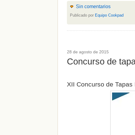
Setas
(1)
Sin comentarios
Sin categoría
(348)
solidaridad
(1)
Publicado por
Equipo Cookpad
tapas
(2)
" ALT="RSS" /> SUSCRÍBETE
RSS - Entradas
28 de agosto de 2015
ADMINISTRAR
Concurso de tapa
Acceder
XII Concurso de Tapas 