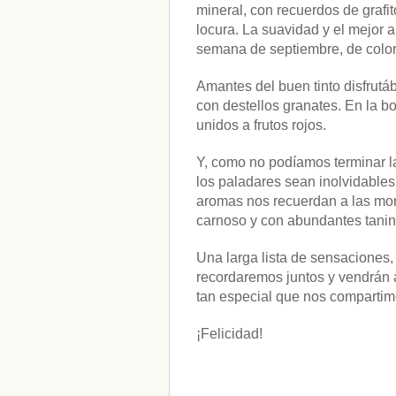
mineral, con recuerdos de grafi
cataluña
(1)
locura. La suavidad y el mejor
chef
(2)
Chefs
(59)
semana de septiembre, de color
Cocina
(38)
consejos
(3)
Amantes del buen tinto disfrut
El Celler de Can Roca
(1)
con destellos granates. En la b
Empresas
(12)
unidos a frutos rojos.
ferran adria
(10)
formación
(1)
Y, como no podíamos terminar la
Gastronomía
(18)
los paladares sean inolvidable
guías
(13)
Guipuzcoa
(2)
aromas nos recuerdan a las mora
Italia
(1)
carnoso y con abundantes tanino
Joan Roca
(2)
libros
(2)
Una larga lista de sensaciones
Madrid
(4)
recordaremos juntos y vendrán
mejores-productos
(3)
tan especial que nos compartim
México
(1)
Murcia
(1)
País Vasco
(1)
¡Felicidad!
quesos
(3)
Restaurantes
(38)
rutas de tapas
(2)