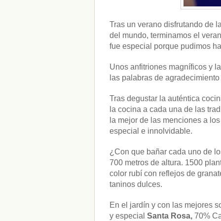
Tras un verano disfrutando de 
del mundo, terminamos el vera
fue especial porque pudimos h
Unos anfitriones magníficos y l
las palabras de agradecimiento
Tras degustar la auténtica coci
la cocina a cada una de las tr
la mejor de las menciones a los 
especial e innolvidable.
¿Con que bañar cada uno de lo
700 metros de altura. 1500 plant
CATEGORÍAS
color rubí con reflejos de gran
taninos dulces.
Alimentación
(10)
Alimentos
(44)
En el jardín y con las mejores 
America
(8)
y especial
Santa Rosa,
70% Cabe
Carnes
(3)