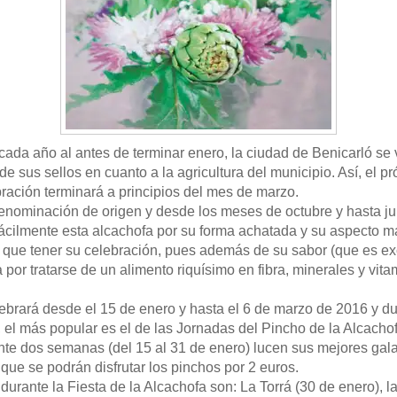
cada año al antes de terminar enero, la ciudad de Benicarló se 
 de sus sellos en cuanto a la agricultura del municipio. Así, el
bración terminará a principios del mes de marzo.
enominación de origen y desde los meses de octubre y hasta ju
 fácilmente esta alcachofa por su forma achatada y su aspecto 
 que tener su celebración, pues además de su sabor (que es ex
por tratarse de un alimento riquísimo en fibra, minerales y vi
lebrará desde el 15 de enero y hasta el 6 de marzo de 2016 y d
s, el más popular es el de las Jornadas del Pincho de la Alcach
nte dos semanas (del 15 al 31 de enero) lucen sus mejores galas 
 que se podrán disfrutar los pinchos por 2 euros.
durante la Fiesta de la Alcachofa son: La Torrá (30 de enero), 