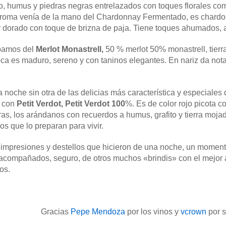
to, humus y piedras negras entrelazados con toques florales como
 aroma venía de la mano del Chardonnay Fermentado, es chardo
 dorado con toque de brizna de paja. Tiene toques ahumados, a
ábamos del
Merlot Monastrell,
50 % merlot 50% monastrell, tierra
oca es maduro, sereno y con taninos elegantes. En nariz da nota
 noche sin otra de las delicias más característica y especial
s con
Petit Verdot, Petit Verdot 100
%. Es de color rojo picota co
s, los arándanos con recuerdos a humus, grafito y tierra mojad
s que lo preparan para vivir.
, impresiones y destellos que hicieron de una noche, un momen
 acompañados, seguro, de otros muchos «brindis» con el mejor
os.
Gracias
Pepe Mendoza
por los vinos y
vcrown
por s