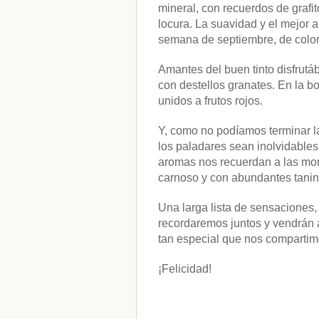
mineral, con recuerdos de grafi
cataluña
(1)
locura. La suavidad y el mejor
chef
(2)
Chefs
(59)
semana de septiembre, de color
Cocina
(38)
consejos
(3)
Amantes del buen tinto disfrut
El Celler de Can Roca
(1)
con destellos granates. En la b
Empresas
(12)
unidos a frutos rojos.
ferran adria
(10)
formación
(1)
Y, como no podíamos terminar la
Gastronomía
(18)
los paladares sean inolvidable
guías
(13)
Guipuzcoa
(2)
aromas nos recuerdan a las mora
Italia
(1)
carnoso y con abundantes tanino
Joan Roca
(2)
libros
(2)
Una larga lista de sensaciones
Madrid
(4)
recordaremos juntos y vendrán
mejores-productos
(3)
tan especial que nos compartim
México
(1)
Murcia
(1)
País Vasco
(1)
¡Felicidad!
quesos
(3)
Restaurantes
(38)
rutas de tapas
(2)