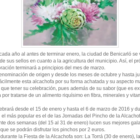
cada año al antes de terminar enero, la ciudad de Benicarló se 
 de sus sellos en cuanto a la agricultura del municipio. Así, el
bración terminará a principios del mes de marzo.
enominación de origen y desde los meses de octubre y hasta ju
 fácilmente esta alcachofa por su forma achatada y su aspecto 
 que tener su celebración, pues además de su sabor (que es ex
por tratarse de un alimento riquísimo en fibra, minerales y vi
lebrará desde el 15 de enero y hasta el 6 de marzo de 2016 y d
s, el más popular es el de las Jornadas del Pincho de la Alcach
nte dos semanas (del 15 al 31 de enero) lucen sus mejores galas 
 que se podrán disfrutar los pinchos por 2 euros.
durante la Fiesta de la Alcachofa son: La Torrá (30 de enero), 