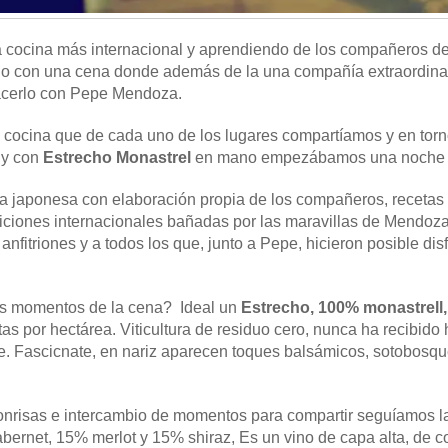
la cocina más internacional y aprendiendo de los compañeros d
no con una cena donde además de la una compañía extraordinar
acerlo con Pepe Mendoza.
a cocina que de cada uno de los lugares compartíamos y en torn
 y con
Estrecho Monastrel
en mano empezábamos una noche m
na japonesa con elaboración propia de los compañeros, recetas 
adiciones internacionales bañadas por las maravillas de Mendo
anfitriones y a todos los que, junto a Pepe, hicieron posible dis
s momentos de la cena? Ideal un
Estrecho, 100% monastrell
as por hectárea. Viticultura de residuo cero, nunca ha recibido 
ate. Fascicnate, en nariz aparecen toques balsámicos, sotobosqu
sonrisas e intercambio de momentos para compartir seguíamos l
rnet, 15% merlot y 15% shiraz, Es un vino de capa alta, de col