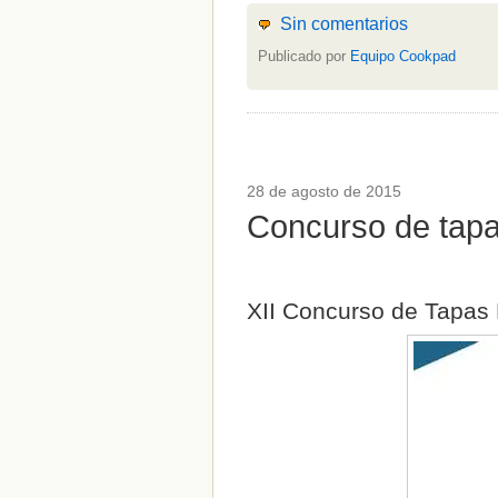
Setas
(1)
Sin comentarios
Sin categoría
(348)
solidaridad
(1)
Publicado por
Equipo Cookpad
tapas
(2)
" ALT="RSS" /> SUSCRÍBETE
RSS - Entradas
28 de agosto de 2015
ADMINISTRAR
Concurso de tapa
Acceder
XII Concurso de Tapas 