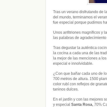
Tras un verano disfrutando de 
del mundo, terminamos el vera
fue especial porque pudimos h
Unos anfitriones magníficos y l
las palabras de agradecimiento
Tras degustar la auténtica coci
la cocina a cada una de las tr
la mejor de las menciones a los 
especial e innolvidable.
¿Con que bañar cada uno de lo
700 metros de altura. 1500 plant
CATEGORÍAS
color rubí con reflejos de gran
taninos dulces.
Alimentación
(10)
Alimentos
(44)
En el jardín y con las mejores 
America
(8)
y especial
Santa Rosa,
70% Cabe
Carnes
(3)