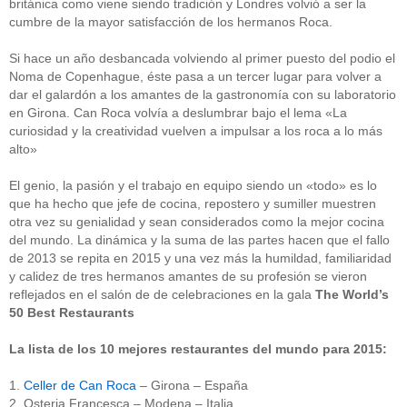
británica como viene siendo tradición y Londres volvió a ser la
cumbre de la mayor satisfacción de los hermanos Roca.
Si hace un año desbancada volviendo al primer puesto del podio el
Noma de Copenhague, éste pasa a un tercer lugar para volver a
dar el galardón a los amantes de la gastronomía con su laboratorio
en Girona. Can Roca volvía a deslumbrar bajo el lema «La
curiosidad y la creatividad vuelven a impulsar a los roca a lo más
alto»
El genio, la pasión y el trabajo en equipo siendo un «todo» es lo
que ha hecho que jefe de cocina, repostero y sumiller muestren
otra vez su genialidad y sean considerados como la mejor cocina
del mundo. La dinámica y la suma de las partes hacen que el fallo
de 2013 se repita en 2015 y una vez más la humildad, familiaridad
y calidez de tres hermanos amantes de su profesión se vieron
reflejados en el salón de de celebraciones en la gala
The World’s
50 Best Restaurants
La lista de los 10 mejores restaurantes del mundo para 2015:
1.
Celler de Can Roca
– Girona – España
2. Osteria Francesca – Modena – Italia