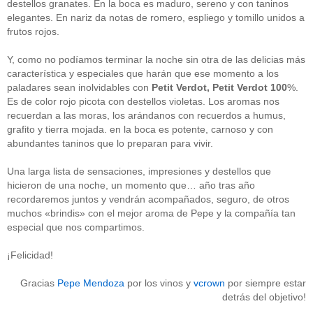
destellos granates. En la boca es maduro, sereno y con taninos
Acceder
elegantes. En nariz da notas de romero, espliego y tomillo unidos a
frutos rojos.
Y, como no podíamos terminar la noche sin otra de las delicias más
característica y especiales que harán que ese momento a los
paladares sean inolvidables con
Petit Verdot, Petit Verdot 100
%.
Es de color rojo picota con destellos violetas. Los aromas nos
recuerdan a las moras, los arándanos con recuerdos a humus,
grafito y tierra mojada. en la boca es potente, carnoso y con
abundantes taninos que lo preparan para vivir.
Una larga lista de sensaciones, impresiones y destellos que
hicieron de una noche, un momento que… año tras año
recordaremos juntos y vendrán acompañados, seguro, de otros
muchos «brindis» con el mejor aroma de Pepe y la compañía tan
especial que nos compartimos.
¡Felicidad!
Gracias
Pepe Mendoza
por los vinos y
vcrown
por siempre estar
detrás del objetivo!