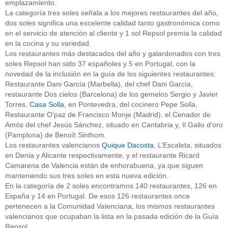
emplazamiento.
La categoría tres soles señala a los mejores restaurantes del año,
dos soles significa una excelente calidad tanto gastronómica como
en el servicio de atención al cliente y 1 sol Repsol premia la calidad
en la cocina y su variedad.
Los restaurantes más destacados del año y galardonados con tres
soles Repsol han sido 37 españoles y 5 en Portugal, con la
novedad de la inclusión en la guía de los siguientes restaurantes:
Restaurante Dani García (Marbella), del chef Dani García,
restaurante Dos cielos (Barcelona) de los gemelos Sergio y Javier
Torres,
Casa Solla
, en Pontevedra, del cocinero Pepe Solla,
Restaurante O’paz de Francisco Monje (Madrid), el Cenador de
Amós del chef Jesús Sánchez, situado en Cantabria y, Il Gallo d’oro
(Pamplona) de Benoît Sinthom.
Los restaurantes valencianos
Quique Dacosta
, L’Escaleta, situados
en Denia y Alicante respectivamente, y el restaurante Ricard
Camarena de Valencia están de enhorabuena, ya que siguen
manteniendo sus tres soles en esta nueva edición.
En la categoría de 2 soles encontramos 140 restaurantes, 126 en
España y 14 en Portugal. De esos 126 restaurantes once
pertenecen a la Comunidad Valenciana, los mismos restaurantes
valencianos que ocupaban la lista en la pasada edición de la Guía
Repsol.