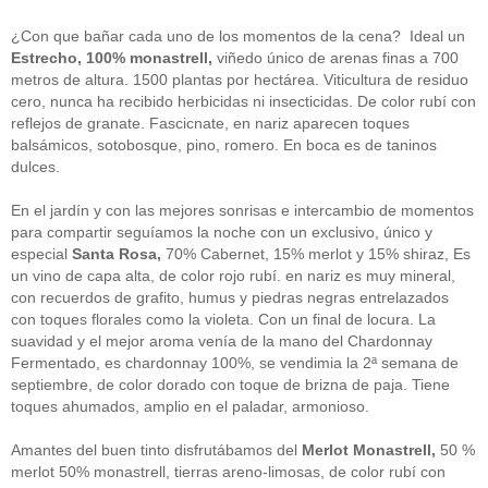
guías
(13)
Guipuzcoa
(2)
¿Con que bañar cada uno de los momentos de la cena? Ideal un
Italia
(1)
Estrecho, 100% monastrell,
viñedo único de arenas finas a 700
Joan Roca
(2)
metros de altura. 1500 plantas por hectárea. Viticultura de residuo
libros
(2)
cero, nunca ha recibido herbicidas ni insecticidas. De color rubí con
Madrid
(4)
reflejos de granate. Fascicnate, en nariz aparecen toques
mejores-productos
(3)
balsámicos, sotobosque, pino, romero. En boca es de taninos
México
(1)
Murcia
(1)
dulces.
País Vasco
(1)
quesos
(3)
En el jardín y con las mejores sonrisas e intercambio de momentos
Restaurantes
(38)
para compartir seguíamos la noche con un exclusivo, único y
rutas de tapas
(2)
especial
Santa Rosa,
70% Cabernet, 15% merlot y 15% shiraz, Es
Setas
(1)
un vino de capa alta, de color rojo rubí. en nariz es muy mineral,
Sin categoría
(348)
con recuerdos de grafito, humus y piedras negras entrelazados
solidaridad
(1)
con toques florales como la violeta. Con un final de locura. La
tapas
(2)
suavidad y el mejor aroma venía de la mano del Chardonnay
Fermentado, es chardonnay 100%, se vendimia la 2ª semana de
" ALT="RSS" /> SUSCRÍBETE
septiembre, de color dorado con toque de brizna de paja. Tiene
toques ahumados, amplio en el paladar, armonioso.
RSS - Entradas
Amantes del buen tinto disfrutábamos del
Merlot Monastrell,
50 %
ADMINISTRAR
merlot 50% monastrell, tierras areno-limosas, de color rubí con