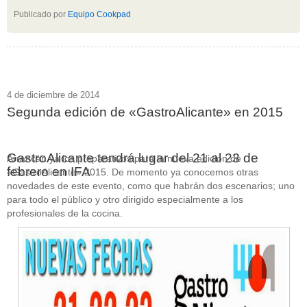
Publicado por
Equipo Cookpad
4 de diciembre de 2014
Segunda edición de «GastroAlicante» en 2015
GastroAlicante tendrá lugar del 21 al 23 de
Arrancan ya los preparativos para la nueva edición de
febrero en IFA
«GastroAlicante» 2015. De momento ya conocemos otras
novedades de este evento, como que habrán dos escenarios; uno
para todo el público y otro dirigido especialmente a los
profesionales de la cocina.