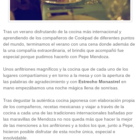
Tras un verano disfrutando de la cocina más internacional y
aprendiendo de los compañeros de Cookpad de diferentes puntos
del mundo, terminamos el verano con una cena donde además de
la una compañía extraordinaria, el brindis que acompañó fue
CATEGORÍAS
especial porque pudimos hacerlo con Pepe Mendoza.
Alimentación
(10)
Unos anfitriones magníficos y la cocina que de cada uno de los
Alimentos
(44)
America
(8)
lugares compartíamos y en torno a la mesa y con la apertura de
Carnes
(3)
las palabras de agradecimiento y con
Estrecho Monastrel
en
cataluña
(1)
mano empezábamos una noche mágica llena de sonrisas.
chef
(2)
Chefs
(59)
Tras degustar la auténtica cocina japonesa con elaboración propia
Cocina
(38)
de los compañeros, recetas mexicanas y viajar a través de la
consejos
(3)
cocina a cada una de las tradiciones internacionales bañadas por
El Celler de Can Roca
(1)
las maravillas de Mendoza no nos queda más que hacer la mejor
Empresas
(12)
de las menciones a los anfitriones y a todos los que, junto a Pepe,
ferran adria
(10)
formación
(1)
hicieron posible disfrutar de esta noche única, especial e
Gastronomía
(18)
innolvidable.