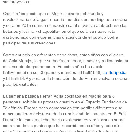
sus proyectos.
Casi 4 años desde que el Mejor cocinero del mundo y
revolucionario de la gastronomía mundial que no dirige una cocina
y será en 2015 cuando el maestro catalán vuelva a abrocharse los
botones y lucir la «chaquetilla» en el que será su nuevo reto
gastronómico con experiencias únicas donde el público podrá
participar de sus creaciones.
Como anunció en diferentes entrevistas, estos años con el cierre
de Cala Montjoi, lo que se hacía era crear, innovar y redimensionar
el concepto de gastronomía. En estos años ha nacido
BulliFoundation con 3 grandes mundos: El Bulli1846,
La Bullipedia
y El Bulli DNA y será en la fundación donde Ferrán vuelva a cocinar
para los visitantes.
La semana pasada Ferrán Adrià cocinaba en Madrid para 8
personas, exhibía su proceso creativo en el Espacio Fundación de
Telefónica. Fueron ocho comensales con perfiles diferentes que
nunca pudieron deleitarse de la creatividad del maestro en El Bulli.
Durante la comida el chef hacia explicaciones y reflexiones sobre
cada uno de los puntos que ha recorrido estos años y todo ello
estará expuesto en la exposición de La Fundación Telefónica.