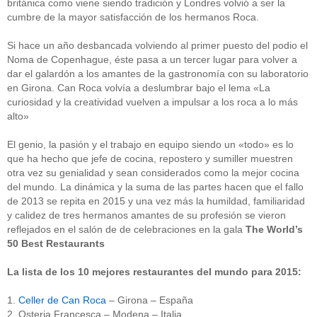
británica como viene siendo tradición y Londres volvió a ser la
cumbre de la mayor satisfacción de los hermanos Roca.
Si hace un año desbancada volviendo al primer puesto del podio el
Noma de Copenhague, éste pasa a un tercer lugar para volver a
dar el galardón a los amantes de la gastronomía con su laboratorio
en Girona. Can Roca volvía a deslumbrar bajo el lema «La
curiosidad y la creatividad vuelven a impulsar a los roca a lo más
alto»
El genio, la pasión y el trabajo en equipo siendo un «todo» es lo
que ha hecho que jefe de cocina, repostero y sumiller muestren
otra vez su genialidad y sean considerados como la mejor cocina
del mundo. La dinámica y la suma de las partes hacen que el fallo
de 2013 se repita en 2015 y una vez más la humildad, familiaridad
y calidez de tres hermanos amantes de su profesión se vieron
reflejados en el salón de de celebraciones en la gala
The World’s
50 Best Restaurants
La lista de los 10 mejores restaurantes del mundo para 2015:
1.
Celler de Can Roca
– Girona – España
2. Osteria Francesca – Modena – Italia