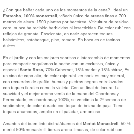
guías
(13)
Guipuzcoa
(2)
¿Con que bañar cada uno de los momentos de la cena? Ideal un
Italia
(1)
Estrecho, 100% monastrell,
viñedo único de arenas finas a 700
Joan Roca
(2)
metros de altura. 1500 plantas por hectárea. Viticultura de residuo
libros
(2)
cero, nunca ha recibido herbicidas ni insecticidas. De color rubí con
Madrid
(4)
reflejos de granate. Fascicnate, en nariz aparecen toques
mejores-productos
(3)
balsámicos, sotobosque, pino, romero. En boca es de taninos
México
(1)
Murcia
(1)
dulces.
País Vasco
(1)
quesos
(3)
En el jardín y con las mejores sonrisas e intercambio de momentos
Restaurantes
(38)
para compartir seguíamos la noche con un exclusivo, único y
rutas de tapas
(2)
especial
Santa Rosa,
70% Cabernet, 15% merlot y 15% shiraz, Es
Setas
(1)
un vino de capa alta, de color rojo rubí. en nariz es muy mineral,
Sin categoría
(348)
con recuerdos de grafito, humus y piedras negras entrelazados
solidaridad
(1)
con toques florales como la violeta. Con un final de locura. La
tapas
(2)
suavidad y el mejor aroma venía de la mano del Chardonnay
Fermentado, es chardonnay 100%, se vendimia la 2ª semana de
" ALT="RSS" /> SUSCRÍBETE
septiembre, de color dorado con toque de brizna de paja. Tiene
toques ahumados, amplio en el paladar, armonioso.
RSS - Entradas
Amantes del buen tinto disfrutábamos del
Merlot Monastrell,
50 %
ADMINISTRAR
merlot 50% monastrell, tierras areno-limosas, de color rubí con