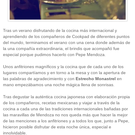
Tras un verano disfrutando de la cocina más internacional y
aprendiendo de los compañeros de Cookpad de diferentes puntos
del mundo, terminamos el verano con una cena donde además de
la una compañía extraordinaria, el brindis que acompañó fue
CATEGORÍAS
especial porque pudimos hacerlo con Pepe Mendoza.
Alimentación
(10)
Unos anfitriones magníficos y la cocina que de cada uno de los
Alimentos
(44)
America
(8)
lugares compartíamos y en torno a la mesa y con la apertura de
Carnes
(3)
las palabras de agradecimiento y con
Estrecho Monastrel
en
cataluña
(1)
mano empezábamos una noche mágica llena de sonrisas.
chef
(2)
Chefs
(59)
Tras degustar la auténtica cocina japonesa con elaboración propia
Cocina
(38)
de los compañeros, recetas mexicanas y viajar a través de la
consejos
(3)
cocina a cada una de las tradiciones internacionales bañadas por
El Celler de Can Roca
(1)
las maravillas de Mendoza no nos queda más que hacer la mejor
Empresas
(12)
de las menciones a los anfitriones y a todos los que, junto a Pepe,
ferran adria
(10)
formación
(1)
hicieron posible disfrutar de esta noche única, especial e
Gastronomía
(18)
innolvidable.