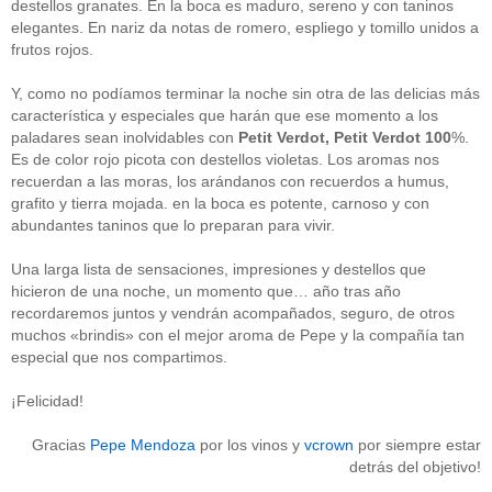
destellos granates. En la boca es maduro, sereno y con taninos
Acceder
elegantes. En nariz da notas de romero, espliego y tomillo unidos a
frutos rojos.
Y, como no podíamos terminar la noche sin otra de las delicias más
característica y especiales que harán que ese momento a los
paladares sean inolvidables con
Petit Verdot, Petit Verdot 100
%.
Es de color rojo picota con destellos violetas. Los aromas nos
recuerdan a las moras, los arándanos con recuerdos a humus,
grafito y tierra mojada. en la boca es potente, carnoso y con
abundantes taninos que lo preparan para vivir.
Una larga lista de sensaciones, impresiones y destellos que
hicieron de una noche, un momento que… año tras año
recordaremos juntos y vendrán acompañados, seguro, de otros
muchos «brindis» con el mejor aroma de Pepe y la compañía tan
especial que nos compartimos.
¡Felicidad!
Gracias
Pepe Mendoza
por los vinos y
vcrown
por siempre estar
detrás del objetivo!