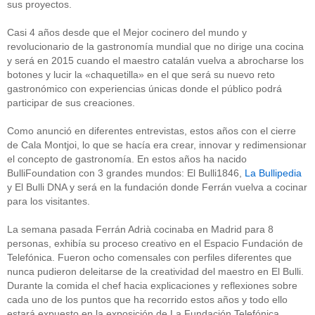
sus proyectos.
Casi 4 años desde que el Mejor cocinero del mundo y
revolucionario de la gastronomía mundial que no dirige una cocina
y será en 2015 cuando el maestro catalán vuelva a abrocharse los
botones y lucir la «chaquetilla» en el que será su nuevo reto
gastronómico con experiencias únicas donde el público podrá
participar de sus creaciones.
Como anunció en diferentes entrevistas, estos años con el cierre
de Cala Montjoi, lo que se hacía era crear, innovar y redimensionar
el concepto de gastronomía. En estos años ha nacido
BulliFoundation con 3 grandes mundos: El Bulli1846,
La Bullipedia
y El Bulli DNA y será en la fundación donde Ferrán vuelva a cocinar
para los visitantes.
La semana pasada Ferrán Adrià cocinaba en Madrid para 8
personas, exhibía su proceso creativo en el Espacio Fundación de
Telefónica. Fueron ocho comensales con perfiles diferentes que
nunca pudieron deleitarse de la creatividad del maestro en El Bulli.
Durante la comida el chef hacia explicaciones y reflexiones sobre
cada uno de los puntos que ha recorrido estos años y todo ello
estará expuesto en la exposición de La Fundación Telefónica.