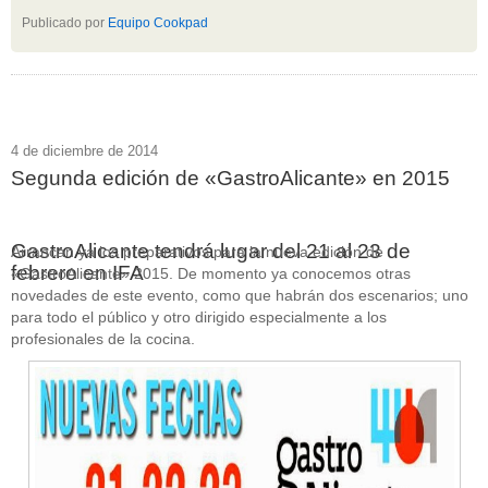
Publicado por
Equipo Cookpad
4 de diciembre de 2014
Segunda edición de «GastroAlicante» en 2015
GastroAlicante tendrá lugar del 21 al 23 de
Arrancan ya los preparativos para la nueva edición de
febrero en IFA
«GastroAlicante» 2015. De momento ya conocemos otras
novedades de este evento, como que habrán dos escenarios; uno
para todo el público y otro dirigido especialmente a los
profesionales de la cocina.