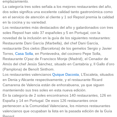
emplazamiento.
La categoría tres soles señala a los mejores restaurantes del año,
dos soles significa una excelente calidad tanto gastronómica como
en el servicio de atención al cliente y 1 sol Repsol premia la calidad
en la cocina y su variedad.
Los restaurantes más destacados del año y galardonados con tres
soles Repsol han sido 37 españoles y 5 en Portugal, con la
novedad de la inclusión en la guía de los siguientes restaurantes:
Restaurante Dani García (Marbella), del chef Dani García,
restaurante Dos cielos (Barcelona) de los gemelos Sergio y Javier
Torres,
Casa Solla
, en Pontevedra, del cocinero Pepe Solla,
Restaurante O’paz de Francisco Monje (Madrid), el Cenador de
Amós del chef Jesús Sánchez, situado en Cantabria y, Il Gallo d’oro
(Pamplona) de Benoît Sinthom.
Los restaurantes valencianos
Quique Dacosta
, L’Escaleta, situados
en Denia y Alicante respectivamente, y el restaurante Ricard
Camarena de Valencia están de enhorabuena, ya que siguen
manteniendo sus tres soles en esta nueva edición.
En la categoría de 2 soles encontramos 140 restaurantes, 126 en
España y 14 en Portugal. De esos 126 restaurantes once
pertenecen a la Comunidad Valenciana, los mismos restaurantes
valencianos que ocupaban la lista en la pasada edición de la Guía
Repsol.