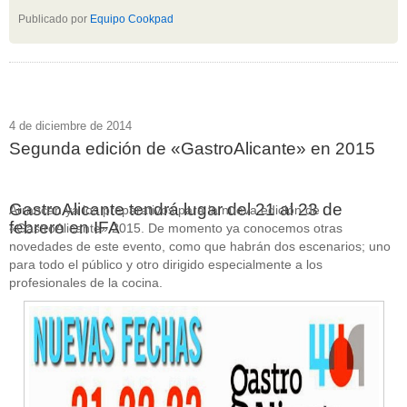
Publicado por
Equipo Cookpad
4 de diciembre de 2014
Segunda edición de «GastroAlicante» en 2015
GastroAlicante tendrá lugar del 21 al 23 de
Arrancan ya los preparativos para la nueva edición de
febrero en IFA
«GastroAlicante» 2015. De momento ya conocemos otras
novedades de este evento, como que habrán dos escenarios; uno
para todo el público y otro dirigido especialmente a los
profesionales de la cocina.