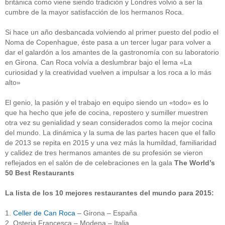
británica como viene siendo tradición y Londres volvió a ser la
cumbre de la mayor satisfacción de los hermanos Roca.
Si hace un año desbancada volviendo al primer puesto del podio el
Noma de Copenhague, éste pasa a un tercer lugar para volver a
dar el galardón a los amantes de la gastronomía con su laboratorio
en Girona. Can Roca volvía a deslumbrar bajo el lema «La
curiosidad y la creatividad vuelven a impulsar a los roca a lo más
alto»
El genio, la pasión y el trabajo en equipo siendo un «todo» es lo
que ha hecho que jefe de cocina, repostero y sumiller muestren
otra vez su genialidad y sean considerados como la mejor cocina
del mundo. La dinámica y la suma de las partes hacen que el fallo
de 2013 se repita en 2015 y una vez más la humildad, familiaridad
y calidez de tres hermanos amantes de su profesión se vieron
reflejados en el salón de de celebraciones en la gala
The World’s
50 Best Restaurants
La lista de los 10 mejores restaurantes del mundo para 2015:
1.
Celler de Can Roca
– Girona – España
2. Osteria Francesca – Modena – Italia