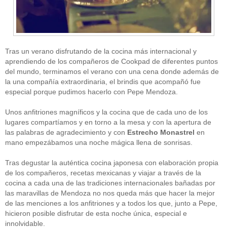
Tras un verano disfrutando de la cocina más internacional y
aprendiendo de los compañeros de Cookpad de diferentes puntos
del mundo, terminamos el verano con una cena donde además de
la una compañía extraordinaria, el brindis que acompañó fue
CATEGORÍAS
especial porque pudimos hacerlo con Pepe Mendoza.
Alimentación
(10)
Unos anfitriones magníficos y la cocina que de cada uno de los
Alimentos
(44)
America
(8)
lugares compartíamos y en torno a la mesa y con la apertura de
Carnes
(3)
las palabras de agradecimiento y con
Estrecho Monastrel
en
cataluña
(1)
mano empezábamos una noche mágica llena de sonrisas.
chef
(2)
Chefs
(59)
Tras degustar la auténtica cocina japonesa con elaboración propia
Cocina
(38)
de los compañeros, recetas mexicanas y viajar a través de la
consejos
(3)
cocina a cada una de las tradiciones internacionales bañadas por
El Celler de Can Roca
(1)
las maravillas de Mendoza no nos queda más que hacer la mejor
Empresas
(12)
de las menciones a los anfitriones y a todos los que, junto a Pepe,
ferran adria
(10)
formación
(1)
hicieron posible disfrutar de esta noche única, especial e
Gastronomía
(18)
innolvidable.