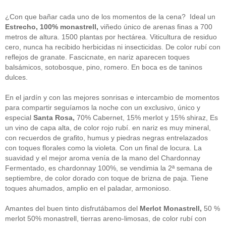
guías
(13)
Guipuzcoa
(2)
¿Con que bañar cada uno de los momentos de la cena? Ideal un
Italia
(1)
Estrecho, 100% monastrell,
viñedo único de arenas finas a 700
Joan Roca
(2)
metros de altura. 1500 plantas por hectárea. Viticultura de residuo
libros
(2)
cero, nunca ha recibido herbicidas ni insecticidas. De color rubí con
Madrid
(4)
reflejos de granate. Fascicnate, en nariz aparecen toques
mejores-productos
(3)
balsámicos, sotobosque, pino, romero. En boca es de taninos
México
(1)
Murcia
(1)
dulces.
País Vasco
(1)
quesos
(3)
En el jardín y con las mejores sonrisas e intercambio de momentos
Restaurantes
(38)
para compartir seguíamos la noche con un exclusivo, único y
rutas de tapas
(2)
especial
Santa Rosa,
70% Cabernet, 15% merlot y 15% shiraz, Es
Setas
(1)
un vino de capa alta, de color rojo rubí. en nariz es muy mineral,
Sin categoría
(348)
con recuerdos de grafito, humus y piedras negras entrelazados
solidaridad
(1)
con toques florales como la violeta. Con un final de locura. La
tapas
(2)
suavidad y el mejor aroma venía de la mano del Chardonnay
Fermentado, es chardonnay 100%, se vendimia la 2ª semana de
" ALT="RSS" /> SUSCRÍBETE
septiembre, de color dorado con toque de brizna de paja. Tiene
toques ahumados, amplio en el paladar, armonioso.
RSS - Entradas
Amantes del buen tinto disfrutábamos del
Merlot Monastrell,
50 %
ADMINISTRAR
merlot 50% monastrell, tierras areno-limosas, de color rubí con