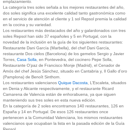
emplazamiento.
La categoría tres soles señala a los mejores restaurantes del año,
dos soles significa una excelente calidad tanto gastronómica como
en el servicio de atención al cliente y 1 sol Repsol premia la calidad
en la cocina y su variedad.
Los restaurantes más destacados del año y galardonados con tres
soles Repsol han sido 37 españoles y 5 en Portugal, con la
novedad de la inclusión en la guía de los siguientes restaurantes:
Restaurante Dani García (Marbella), del chef Dani García,
restaurante Dos cielos (Barcelona) de los gemelos Sergio y Javier
Torres,
Casa Solla
, en Pontevedra, del cocinero Pepe Solla,
Restaurante O’paz de Francisco Monje (Madrid), el Cenador de
Amós del chef Jesús Sánchez, situado en Cantabria y, Il Gallo d’oro
(Pamplona) de Benoît Sinthom.
Los restaurantes valencianos
Quique Dacosta
, L’Escaleta, situados
en Denia y Alicante respectivamente, y el restaurante Ricard
Camarena de Valencia están de enhorabuena, ya que siguen
manteniendo sus tres soles en esta nueva edición.
En la categoría de 2 soles encontramos 140 restaurantes, 126 en
España y 14 en Portugal. De esos 126 restaurantes once
pertenecen a la Comunidad Valenciana, los mismos restaurantes
valencianos que ocupaban la lista en la pasada edición de la Guía
Repsol.