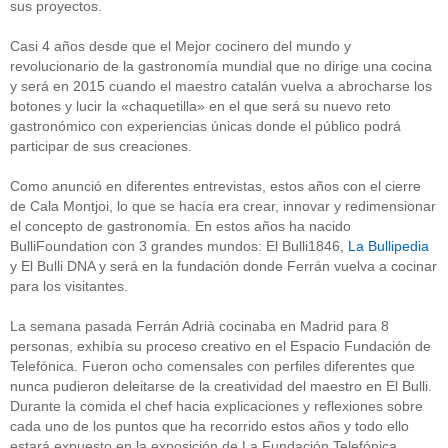
sus proyectos.
Casi 4 años desde que el Mejor cocinero del mundo y
revolucionario de la gastronomía mundial que no dirige una cocina
y será en 2015 cuando el maestro catalán vuelva a abrocharse los
botones y lucir la «chaquetilla» en el que será su nuevo reto
gastronómico con experiencias únicas donde el público podrá
participar de sus creaciones.
Como anunció en diferentes entrevistas, estos años con el cierre
de Cala Montjoi, lo que se hacía era crear, innovar y redimensionar
el concepto de gastronomía. En estos años ha nacido
BulliFoundation con 3 grandes mundos: El Bulli1846,
La Bullipedia
y El Bulli DNA y será en la fundación donde Ferrán vuelva a cocinar
para los visitantes.
La semana pasada Ferrán Adrià cocinaba en Madrid para 8
personas, exhibía su proceso creativo en el Espacio Fundación de
Telefónica. Fueron ocho comensales con perfiles diferentes que
nunca pudieron deleitarse de la creatividad del maestro en El Bulli.
Durante la comida el chef hacia explicaciones y reflexiones sobre
cada uno de los puntos que ha recorrido estos años y todo ello
estará expuesto en la exposición de La Fundación Telefónica.