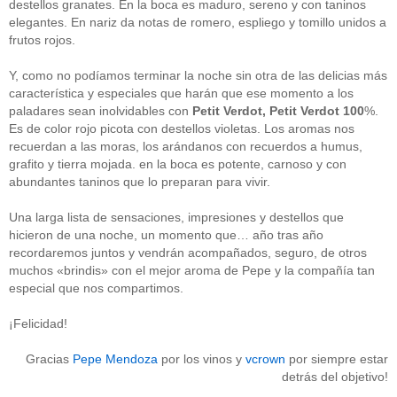
destellos granates. En la boca es maduro, sereno y con taninos
Acceder
elegantes. En nariz da notas de romero, espliego y tomillo unidos a
frutos rojos.
Y, como no podíamos terminar la noche sin otra de las delicias más
característica y especiales que harán que ese momento a los
paladares sean inolvidables con
Petit Verdot, Petit Verdot 100
%.
Es de color rojo picota con destellos violetas. Los aromas nos
recuerdan a las moras, los arándanos con recuerdos a humus,
grafito y tierra mojada. en la boca es potente, carnoso y con
abundantes taninos que lo preparan para vivir.
Una larga lista de sensaciones, impresiones y destellos que
hicieron de una noche, un momento que… año tras año
recordaremos juntos y vendrán acompañados, seguro, de otros
muchos «brindis» con el mejor aroma de Pepe y la compañía tan
especial que nos compartimos.
¡Felicidad!
Gracias
Pepe Mendoza
por los vinos y
vcrown
por siempre estar
detrás del objetivo!