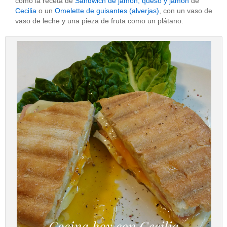
como la receta de
Sandwich de jamón, queso y jamón
de
Cecilia
o un
Omelette de guisantes (alverjas)
, con un vaso de
vaso de leche y una pieza de fruta como un plátano.