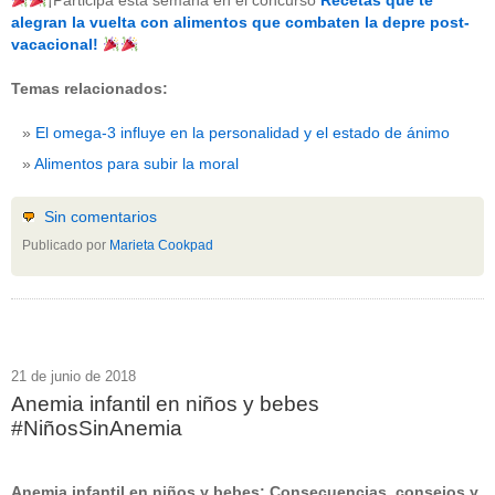
¡Participa esta semana en el concurso
Recetas que te
beneficios-salud
(53)
alegran la vuelta con alimentos que combaten la depre post-
calcio
(3)
vacacional!
cerebro
(8)
colesterol
(10)
Temas relacionados:
corazon
(1)
diabetes
(6)
El omega-3 influye en la personalidad y el estado de ánimo
dietas
(10)
embarazo
(11)
Alimentos para subir la moral
niños
(15)
nutricion
(3)
obesidad
(12)
Sin comentarios
omega-3
(29)
Publicado por
Marieta Cookpad
Sin categoría
(438)
vitaminas
(10)
" ALT="RSS" /> SUSCRÍBETE
RSS - Entradas
21 de junio de 2018
Anemia infantil en niños y bebes
ADMINISTRAR
#NiñosSinAnemia
Acceder
Anemia infantil en niños y bebes: Consecuencias, consejos y