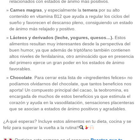
relacionados con estados de ánimo más positivos.
Carnes magras
, y especialmente la
ternera
por su alto
contenido en vitamina B12 que ayuda a regular los ciclos del
sueño y favorecen el descanso pleno, consiguiendo un estado
de ánimo más relajado y positivo.
Lácteos y derivados (leche, yogures, quesos…).
Estos
alimentos resultan muy interesantes desde la perspectiva del
buen humor, ya que además de triptófano también contienen
altos niveles de fenilalanina, otro aminoácido que en presencia
del primero ejerce un gran poder en los estados de ánimo
favorables.
Chocolate
. Para cerrar esta lista de «ingredientes felices» no
podíamos olvidarnos del chocolate, que tantos beneficios nos
aporta! Un compuesto principal del cacao, la teobromina, es
CATEGORÍAS
encargada de muchos de estos beneficios ya que estimula el
corazón y ayuda en la vasodilatación, sensaciones placenteras
acido-folico
(4)
que se asocian a estados de ánimo positivos y agradables.
alergias
(3)
alimentacion-cancer
(23)
¿A qué esperas? Incluye estos alimentos en tu dieta, cocina y se
alimentos
(22)
feliz para superar la vuelta a la rutina!!
alimentos-perjudiaciales
(17)
alzheimer
(3)
antioxidantes
(6)