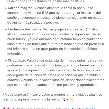
relacionados con estados de ánimo más positivos.
Carnes magras
, y especialmente la
ternera
por su alto
contenido en vitamina B12 que ayuda a regular los ciclos del
sueño y favorecen el descanso pleno, consiguiendo un estado
de ánimo más relajado y positivo.
Lácteos y derivados (leche, yogures, quesos…).
Estos
alimentos resultan muy interesantes desde la perspectiva del
buen humor, ya que además de triptófano también contienen
altos niveles de fenilalanina, otro aminoácido que en presencia
del primero ejerce un gran poder en los estados de ánimo
favorables.
Chocolate
. Para cerrar esta lista de «ingredientes felices» no
podíamos olvidarnos del chocolate, que tantos beneficios nos
aporta! Un compuesto principal del cacao, la teobromina, es
CATEGORÍAS
encargada de muchos de estos beneficios ya que estimula el
corazón y ayuda en la vasodilatación, sensaciones placenteras
acido-folico
(4)
que se asocian a estados de ánimo positivos y agradables.
alergias
(3)
alimentacion-cancer
(23)
¿A qué esperas? Incluye estos alimentos en tu dieta, cocina y se
alimentos
(22)
feliz para superar la vuelta a la rutina!!
alimentos-perjudiaciales
(17)
alzheimer
(3)
antioxidantes
(6)