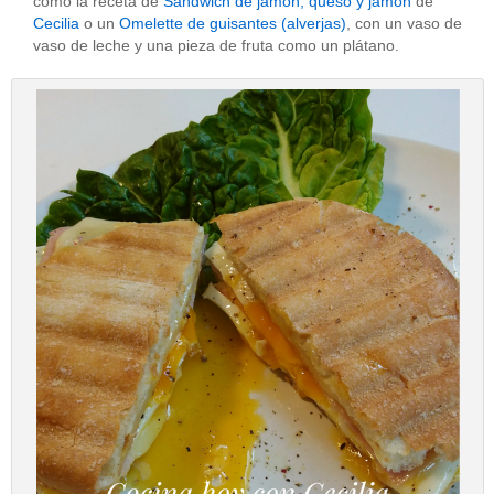
como la receta de
Sandwich de jamón, queso y jamón
de
Cecilia
o un
Omelette de guisantes (alverjas)
, con un vaso de
vaso de leche y una pieza de fruta como un plátano.