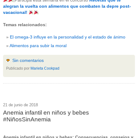
¡Participa esta semana en el concurso
Recetas que te
beneficios-salud
(53)
alegran la vuelta con alimentos que combaten la depre post-
calcio
(3)
vacacional!
cerebro
(8)
colesterol
(10)
Temas relacionados:
corazon
(1)
diabetes
(6)
El omega-3 influye en la personalidad y el estado de ánimo
dietas
(10)
embarazo
(11)
Alimentos para subir la moral
niños
(15)
nutricion
(3)
obesidad
(12)
Sin comentarios
omega-3
(29)
Publicado por
Marieta Cookpad
Sin categoría
(438)
vitaminas
(10)
" ALT="RSS" /> SUSCRÍBETE
RSS - Entradas
21 de junio de 2018
Anemia infantil en niños y bebes
ADMINISTRAR
#NiñosSinAnemia
Acceder
Anemia infantil en niños y bebes: Consecuencias, consejos y