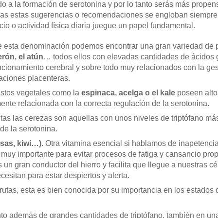
do a la formación de serotonina y por lo tanto serás más prope
das estas sugerencias o recomendaciones se engloban siempre d
cio o actividad física diaria juegue un papel fundamental.
e esta denominación podemos encontrar una gran variedad de
erón, el atún
… todos ellos con elevadas cantidades de ácidos
uncionamiento cerebral y sobre todo muy relacionados con la ges
uaciones placenteras.
Estos vegetales como la
espinaca, acelga o el kale
poseen altos
ente relacionada con la correcta regulación de la serotonina.
rutas las cerezas son aquellas con unos niveles de triptófano má
de la serotonina.
esas, kiwi…)
. Otra vitamina esencial si hablamos de inapetenci
 muy importante para evitar procesos de fatiga y cansancio pro
un gran conductor del hierro y facilita que llegue a nuestras c
cesitan para estar despiertos y alerta.
frutas, esta es bien conocida por su importancia en los estados
nto además de grandes cantidades de triptófano, también en una