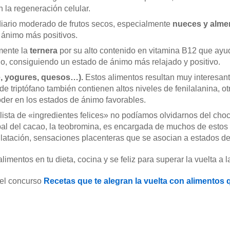
 la regeneración celular.
iario moderado de frutos secos, especialmente
nueces y alme
 ánimo más positivos.
mente la
ternera
por su alto contenido en vitamina B12 que ayud
o, consiguiendo un estado de ánimo más relajado y positivo.
e, yogures, quesos…).
Estos alimentos resultan muy interesant
 triptófano también contienen altos niveles de fenilalanina, o
oder en los estados de ánimo favorables.
a lista de «ingredientes felices» no podíamos olvidarnos del cho
al del cacao, la teobromina, es encargada de muchos de estos 
latación, sensaciones placenteras que se asocian a estados de
mentos en tu dieta, cocina y se feliz para superar la vuelta a la
 el concurso
Recetas que te alegran la vuelta con alimentos