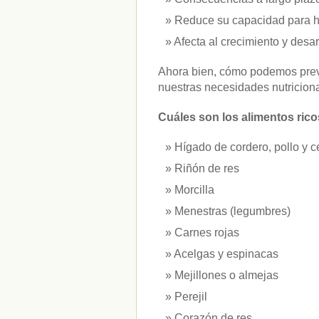
vitaminas
(10)
Reduce su capacidad para ha
Afecta al crecimiento y desarr
" ALT="RSS" /> SUSCRÍBETE
Ahora bien, cómo podemos preve
RSS - Entradas
nuestras necesidades nutricion
ADMINISTRAR
Cuáles son los alimentos ricos
Acceder
Hígado de cordero, pollo y c
Riñón de res
Morcilla
Menestras (legumbres)
Carnes rojas
Acelgas y espinacas
Mejillones o almejas
Perejil
Corazón de res