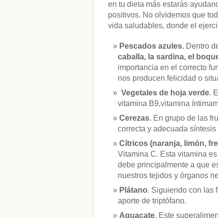
en tu dieta más estarás ayudan
positivos. No olvidemos que to
vida saludables, donde el ejerci
Pescados azules.
Dentro d
caballa, la sardina, el boqu
importancia en el correcto f
nos producen felicidad o sit
Vegetales de hoja verde
. 
vitamina B9,vitamina íntimam
Cerezas
. En grupo de las f
correcta y adecuada síntesis 
Cítricos (naranja, limón, fr
Vitamina C. Esta vitamina es
debe principalmente a que es 
nuestros tejidos y órganos ne
Plátano
. Siguiendo con las 
aporte de triptófano.
Aguacate
. Este superalime