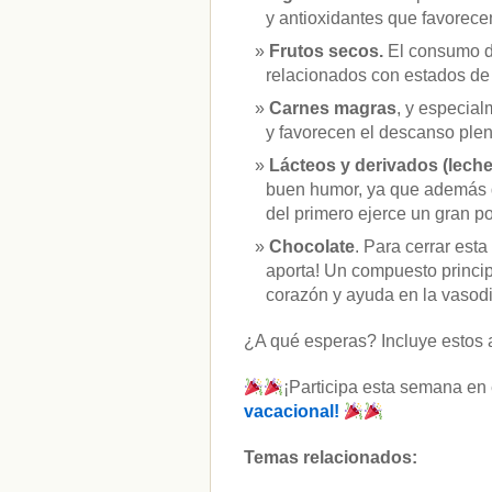
y antioxidantes que favorecen
Frutos secos.
El consumo d
relacionados con estados de
Carnes magras
, y especial
y favorecen el descanso plen
Lácteos y derivados (lech
buen humor, ya que además de
del primero ejerce un gran p
Chocolate
. Para cerrar est
aporta! Un compuesto princip
corazón y ayuda en la vasodi
¿A qué esperas? Incluye estos ali
¡Participa esta semana en
vacacional!
Temas relacionados: