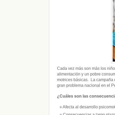
CATEGORÍAS
acido-folico
(4)
alergias
(3)
alimentacion-cancer
(23)
alimentos
(22)
alimentos-perjudiaciales
(17)
alzheimer
(3)
antioxidantes
(6)
beneficios-salud
(53)
calcio
(3)
cerebro
(8)
Cada vez más son más los niño
colesterol
(10)
alimentación y un pobre consumo
corazon
(1)
motrices básicas. La campaña d
diabetes
(6)
gran problema nacional en el Pe
dietas
(10)
embarazo
(11)
niños
(15)
¿Cuáles son las consecuencia
nutricion
(3)
obesidad
(12)
Afecta al desarrollo psicomot
omega-3
(29)
Consecuencias a largo plazo
Sin categoría
(438)