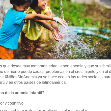
s que desde muy temprana edad tienen anemia y que sus famil
 de hierro puede causar problemas en el crecimiento y en el d
e #NiñosSinAnemia ya se hace eco en las redes sociales para 
rú y en otros países de latinoamérica.
s de la anemia infantil?
or y cognitivo
 con problemas del desarrollo en la etapa escolar.