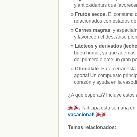
y antioxidantes que favorecen
Frutos secos.
El consumo d
relacionados con estados de
Carnes magras
, y especial
y favorecen el descanso plen
Lácteos y derivados (lech
buen humor, ya que además de
del primero ejerce un gran p
Chocolate
. Para cerrar est
aporta! Un compuesto princip
corazón y ayuda en la vasodi
¿A qué esperas? Incluye estos ali
¡Participa esta semana en
vacacional!
Temas relacionados: