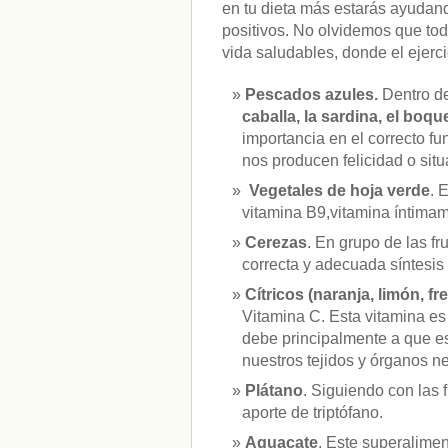
en tu dieta más estarás ayudan
positivos. No olvidemos que to
vida saludables, donde el ejerci
Pescados azules.
Dentro d
caballa, la sardina, el boqu
importancia en el correcto f
nos producen felicidad o sit
Vegetales de hoja verde
. 
vitamina B9,vitamina íntimam
Cerezas
. En grupo de las f
correcta y adecuada síntesis 
Cítricos (naranja, limón, fr
Vitamina C. Esta vitamina es
debe principalmente a que es 
nuestros tejidos y órganos ne
Plátano
. Siguiendo con las 
aporte de triptófano.
Aguacate
. Este superalime