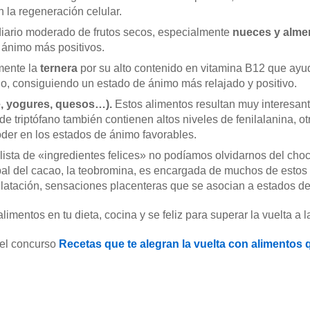
 la regeneración celular.
iario moderado de frutos secos, especialmente
nueces y alme
 ánimo más positivos.
mente la
ternera
por su alto contenido en vitamina B12 que ayud
o, consiguiendo un estado de ánimo más relajado y positivo.
e, yogures, quesos…).
Estos alimentos resultan muy interesant
 triptófano también contienen altos niveles de fenilalanina, o
oder en los estados de ánimo favorables.
a lista de «ingredientes felices» no podíamos olvidarnos del cho
al del cacao, la teobromina, es encargada de muchos de estos 
latación, sensaciones placenteras que se asocian a estados de
mentos en tu dieta, cocina y se feliz para superar la vuelta a la
 el concurso
Recetas que te alegran la vuelta con alimentos