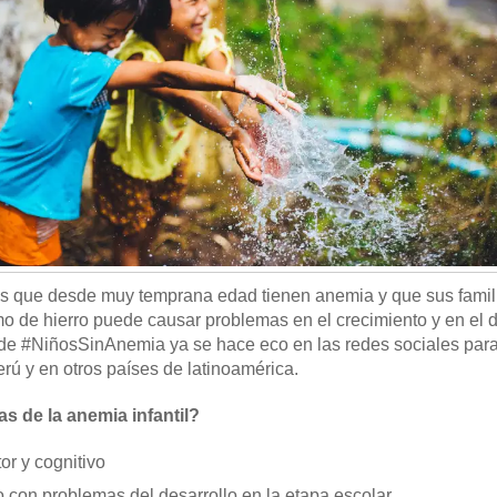
s que desde muy temprana edad tienen anemia y que sus famil
 de hierro puede causar problemas en el crecimiento y en el d
e #NiñosSinAnemia ya se hace eco en las redes sociales para 
rú y en otros países de latinoamérica.
s de la anemia infantil?
or y cognitivo
 con problemas del desarrollo en la etapa escolar.