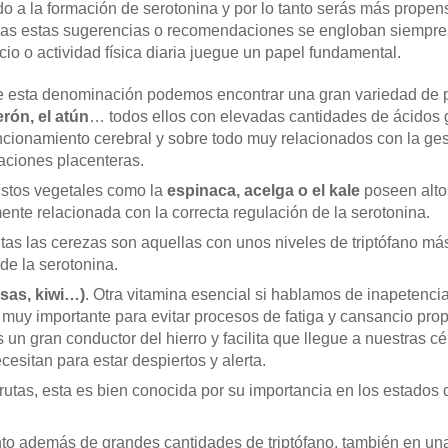
do a la formación de serotonina y por lo tanto serás más prope
das estas sugerencias o recomendaciones se engloban siempre d
cio o actividad física diaria juegue un papel fundamental.
e esta denominación podemos encontrar una gran variedad de
erón, el atún
… todos ellos con elevadas cantidades de ácidos
uncionamiento cerebral y sobre todo muy relacionados con la ges
uaciones placenteras.
Estos vegetales como la
espinaca, acelga o el kale
poseen altos
ente relacionada con la correcta regulación de la serotonina.
rutas las cerezas son aquellas con unos niveles de triptófano má
de la serotonina.
esas, kiwi…)
. Otra vitamina esencial si hablamos de inapetenci
 muy importante para evitar procesos de fatiga y cansancio pro
un gran conductor del hierro y facilita que llegue a nuestras c
cesitan para estar despiertos y alerta.
frutas, esta es bien conocida por su importancia en los estados
nto además de grandes cantidades de triptófano, también en una