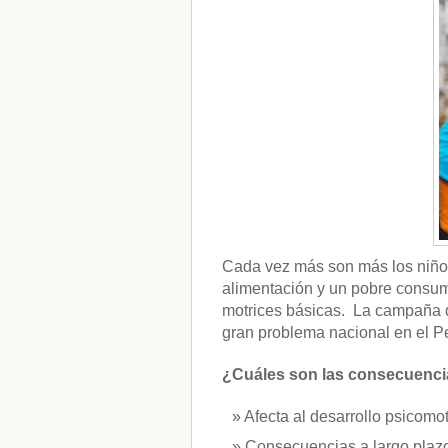
CATEGORÍAS
acido-folico
(4)
alergias
(3)
alimentacion-cancer
(23)
alimentos
(22)
alimentos-perjudiaciales
(17)
alzheimer
(3)
antioxidantes
(6)
beneficios-salud
(53)
calcio
(3)
cerebro
(8)
Cada vez más son más los niño
colesterol
(10)
alimentación y un pobre consumo
corazon
(1)
motrices básicas. La campaña d
diabetes
(6)
gran problema nacional en el Pe
dietas
(10)
embarazo
(11)
niños
(15)
¿Cuáles son las consecuencia
nutricion
(3)
obesidad
(12)
Afecta al desarrollo psicomot
omega-3
(29)
Consecuencias a largo plazo
Sin categoría
(438)