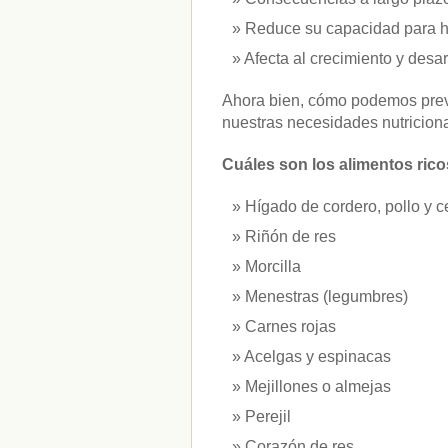
vitaminas
(10)
Reduce su capacidad para ha
Afecta al crecimiento y desarr
" ALT="RSS" /> SUSCRÍBETE
Ahora bien, cómo podemos preve
RSS - Entradas
nuestras necesidades nutricion
ADMINISTRAR
Cuáles son los alimentos ricos
Acceder
Hígado de cordero, pollo y c
Riñón de res
Morcilla
Menestras (legumbres)
Carnes rojas
Acelgas y espinacas
Mejillones o almejas
Perejil
Corazón de res