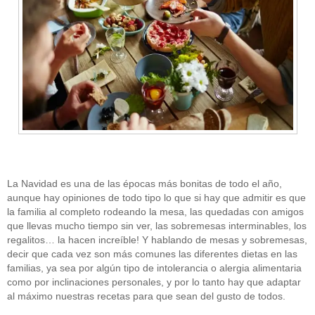
La Navidad es una de las épocas más bonitas de todo el año,
aunque hay opiniones de todo tipo lo que si hay que admitir es que
CATEGORÍAS
la familia al completo rodeando la mesa, las quedadas con amigos
que llevas mucho tiempo sin ver, las sobremesas interminables, los
regalitos… la hacen increíble! Y hablando de mesas y sobremesas,
alimentación-mujer
(13)
beneficios-alimentos
(23)
decir que cada vez son más comunes las diferentes dietas en las
control-peso
(15)
familias, ya sea por algún tipo de intolerancia o alergia alimentaria
dietoterapia
(22)
como por inclinaciones personales, y por lo tanto hay que adaptar
Sin categoría
(115)
al máximo nuestras recetas para que sean del gusto de todos.