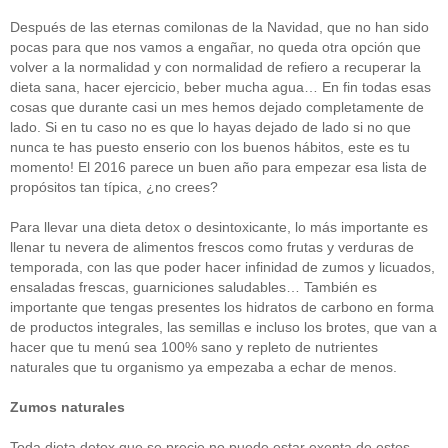
Después de las eternas comilonas de la Navidad, que no han sido
pocas para que nos vamos a engañar, no queda otra opción que
volver a la normalidad y con normalidad de refiero a recuperar la
dieta sana, hacer ejercicio, beber mucha agua… En fin todas esas
cosas que durante casi un mes hemos dejado completamente de
lado. Si en tu caso no es que lo hayas dejado de lado si no que
nunca te has puesto enserio con los buenos hábitos, este es tu
momento! El 2016 parece un buen año para empezar esa lista de
propósitos tan típica, ¿no crees?
Para llevar una dieta detox o desintoxicante, lo más importante es
llenar tu nevera de alimentos frescos como frutas y verduras de
temporada, con las que poder hacer infinidad de zumos y licuados,
ensaladas frescas, guarniciones saludables… También es
importante que tengas presentes los hidratos de carbono en forma
de productos integrales, las semillas e incluso los brotes, que van a
hacer que tu menú sea 100% sano y repleto de nutrientes
naturales que tu organismo ya empezaba a echar de menos.
Zumos naturales
Toda dieta detox que se precie no puede estar exenta de estos