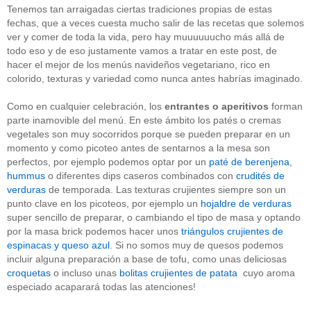
" ALT="RSS" /> SUSCRÍBETE
Tenemos tan arraigadas ciertas tradiciones propias de estas
fechas, que a veces cuesta mucho salir de las recetas que solemos
RSS - Entradas
ver y comer de toda la vida, pero hay muuuuuucho más allá de
todo eso y de eso justamente vamos a tratar en este post, de
ADMINISTRAR
hacer el mejor de los menús navideños vegetariano, rico en
colorido, texturas y variedad como nunca antes habrías imaginado.
Acceder
Como en cualquier celebración, los
entrantes o aperitivos
forman
parte inamovible del menú. En este ámbito los patés o cremas
vegetales son muy socorridos porque se pueden preparar en un
momento y como picoteo antes de sentarnos a la mesa son
perfectos, por ejemplo podemos optar por un
paté de berenjena
,
hummus
o diferentes dips caseros combinados con
crudités de
verduras
de temporada. Las texturas crujientes siempre son un
punto clave en los picoteos, por ejemplo un
hojaldre de verduras
super sencillo de preparar, o cambiando el tipo de masa y optando
por la masa brick podemos hacer unos
triángulos crujientes de
espinacas y queso azul
. Si no somos muy de quesos podemos
incluir alguna preparación a base de tofu, como unas deliciosas
croquetas
o incluso unas
bolitas crujientes de patata
cuyo aroma
especiado acaparará todas las atenciones!