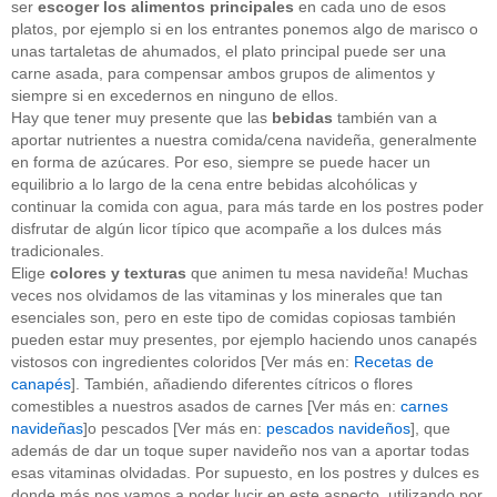
ser
escoger los alimentos principales
en cada uno de esos
platos, por ejemplo si en los entrantes ponemos algo de marisco o
unas tartaletas de ahumados, el plato principal puede ser una
carne asada, para compensar ambos grupos de alimentos y
siempre si en excedernos en ninguno de ellos.
Hay que tener muy presente que las
bebidas
también van a
aportar nutrientes a nuestra comida/cena navideña, generalmente
en forma de azúcares. Por eso, siempre se puede hacer un
equilibrio a lo largo de la cena entre bebidas alcohólicas y
continuar la comida con agua, para más tarde en los postres poder
disfrutar de algún licor típico que acompañe a los dulces más
tradicionales.
Elige
colores y texturas
que animen tu mesa navideña! Muchas
veces nos olvidamos de las vitaminas y los minerales que tan
esenciales son, pero en este tipo de comidas copiosas también
pueden estar muy presentes, por ejemplo haciendo unos canapés
vistosos con ingredientes coloridos [Ver más en:
Recetas de
canapés
]. También, añadiendo diferentes cítricos o flores
comestibles a nuestros asados de carnes [Ver más en:
carnes
navideñas
]o pescados [Ver más en:
pescados navideños
], que
además de dar un toque super navideño nos van a aportar todas
esas vitaminas olvidadas. Por supuesto, en los postres y dulces es
donde más nos vamos a poder lucir en este aspecto, utilizando por