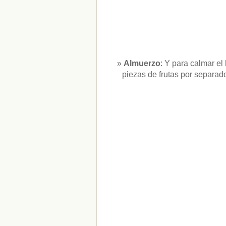
Almuerzo
: Y para calmar e
piezas de frutas por separa
CATEGORÍAS
adelgazar
(1)
apetito
(1)
bebidas
(1)
dieta
(2)
hambre
(1)
nutrición
(1)
Sin categoría
(312)
" ALT="RSS" /> SUSCRÍBETE
RSS - Entradas