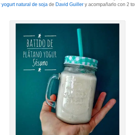
 yogurt natural de soja
de
David Guiller
y acompañarlo con 2 tos