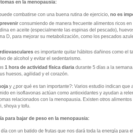
ntomas en la menopausia:
puede combatirse con una buena rutina de ejercicio,
no es imp
 prevenir
consumiendo de manera frecuente alimentos ricos en 
dina en aceite (especialmente las espinas del pescado), huevo
ina D, para mejorar su metabolización, como los pescados azules
ardiovasculares
es importante quitar hábitos dañinos como el 
vo de alcohol y evitar el sedentarismo.
nos
1 hora de actividad física diaria
durante 5 días a la semana. 
tus huesos, agilidad y el corazón.
soja
y ¿por qué es tan importante?: Varios estudio indican que 
ido en isoflavonas actúan como antioxidantes y ayudan a relen
tomas relacionados con la menopausia. Existen otros alimentos 
, shoya y tofu.
día para bajar de peso en la menopausia:
ía con un batido de frutas que nos dará toda la energía para el