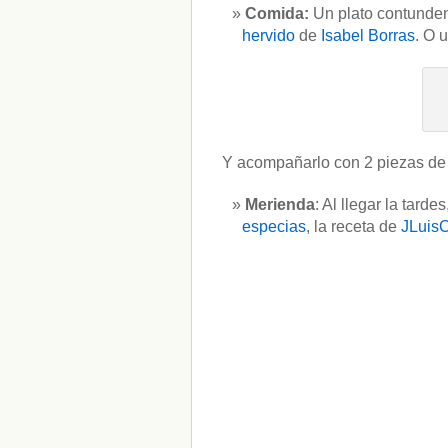
Comida:
Un plato contunden
ADMINISTRAR
hervido
de
Isabel Borras
. O 
Acceder
Y acompañarlo con 2 piezas de f
Merienda
: Al llegar la tar
especias
, la receta de
JLuis