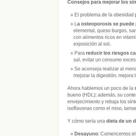
Consejos para mejorar los sí
El problema de la obesidad 
L
a osteoporosis se puede
elemental, queso burgos, sar
con alimentos ricos en vitam
exposición al sol.
Para
reducir los riesgos c
sal, evitar un consumo excesi
Se aconseja realizar al me
mejorar la digestión, mejora 
Ahora hablemos un poco de la
bueno (HDL); además, su conten
envejecimiento y rebaja los sín
isoflavonas como el miso, tamari
Y cómo sería una
dieta de un 
Desayuno
: Comencemos el d