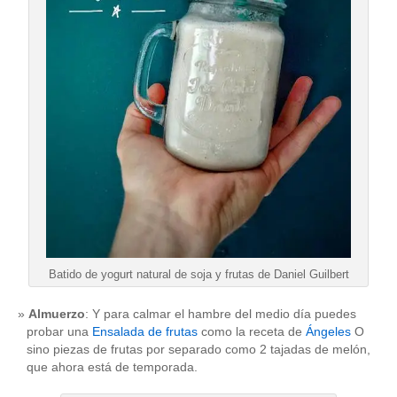
CATEGORÍAS
adelgazar
(1)
apetito
(1)
bebidas
(1)
dieta
(2)
hambre
(1)
nutrición
(1)
Sin categoría
(312)
" ALT="RSS" /> SUSCRÍBETE
RSS - Entradas
ADMINISTRAR
Batido de yogurt natural de soja y frutas de Daniel Guilbert
Acceder
Almuerzo
: Y para calmar el hambre del medio día puedes
probar una
Ensalada de frutas
como la receta de
Ángeles
O
sino piezas de frutas por separado como 2 tajadas de melón,
que ahora está de temporada.