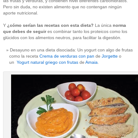
las frutas y verduras, y contienen nivel diferentes carbohidratos.
Pero sin duda, no existen alimento que no contengan ningún
aporte nutricional.
Y
¿cómo serían las recetas con esta dieta?
La única
norma
que debes de seguir
es combinar tanto los proteicos como los
glúcidos con los alimentos neutros, para facilitar la digestión.
Desayuno en una dieta disociada: Un yogurt con algo de frutas
como la receta
Crema de verduras con pan
de
Jorgette
o
un
Yogurt natural griego con frutas
de
Amaia
.