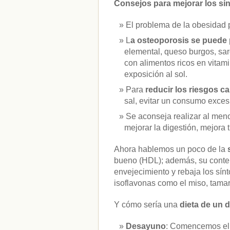
Consejos para mejorar los sí
El problema de la obesidad 
L
a osteoporosis se puede
elemental, queso burgos, sar
con alimentos ricos en vitam
exposición al sol.
Para
reducir los riesgos c
sal, evitar un consumo excesi
Se aconseja realizar al me
mejorar la digestión, mejora 
Ahora hablemos un poco de la
bueno (HDL); además, su conten
envejecimiento y rebaja los sín
isoflavonas como el miso, tamari
Y cómo sería una
dieta de un 
Desayuno
: Comencemos el d