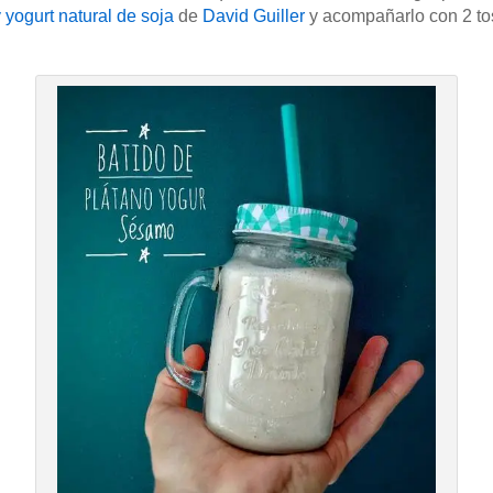
 yogurt natural de soja
de
David Guiller
y acompañarlo con 2 tos