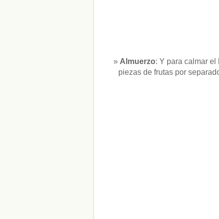
Almuerzo
: Y para calmar e
piezas de frutas por separa
CATEGORÍAS
adelgazar
(1)
apetito
(1)
bebidas
(1)
dieta
(2)
hambre
(1)
nutrición
(1)
Sin categoría
(312)
" ALT="RSS" /> SUSCRÍBETE
RSS - Entradas