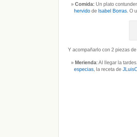
Comida:
Un plato contunden
ADMINISTRAR
hervido
de
Isabel Borras
. O 
Acceder
Y acompañarlo con 2 piezas de f
Merienda
: Al llegar la tar
especias
, la receta de
JLuis