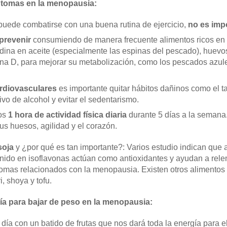
ntomas en la menopausia:
puede combatirse con una buena rutina de ejercicio,
no es imp
 prevenir
consumiendo de manera frecuente alimentos ricos en 
dina en aceite (especialmente las espinas del pescado), huevo
ina D, para mejorar su metabolización, como los pescados azules
ardiovasculares
es importante quitar hábitos dañinos como el 
vo de alcohol y evitar el sedentarismo.
nos
1 hora de actividad física diaria
durante 5 días a la semana. 
tus huesos, agilidad y el corazón.
soja
y ¿por qué es tan importante?: Varios estudio indican que 
ido en isoflavonas actúan como antioxidantes y ayudan a relen
tomas relacionados con la menopausia. Existen otros alimentos 
, shoya y tofu.
día para bajar de peso en la menopausia:
ía con un batido de frutas que nos dará toda la energía para el