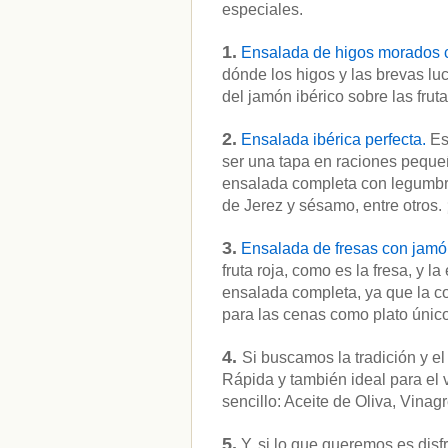
especiales.
1.
Ensalada de higos morados c
dónde los higos y las brevas lu
del jamón ibérico sobre las frut
2.
Ensalada ibérica perfecta.
Es
ser una tapa en raciones pequeñ
ensalada completa con legumbres
de Jerez y sésamo, entre otros. 
3.
Ensalada de fresas con jamó
fruta roja, como es la fresa, y
ensalada completa, ya que la c
para las cenas como plato únic
4.
Si buscamos la tradición y e
Rápida y también ideal para el 
sencillo: Aceite de Oliva, Vina
5.
Y, si lo que queremos es disf