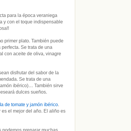
ecta para la época veraniega
ta y con el toque indispensable
osa!!
o primer plato. También puede
 perfecta. Se trata de una
l con aceite de oliva, vinagre
ean disfrutar del sabor de la
omendada. Se trata de una
(jamón ibérico)… También sirve
deseará dulces sueños.
a de tomate y jamón ibérico
.
es el mejor del año. El aliño es
adas podemos preparar muchas