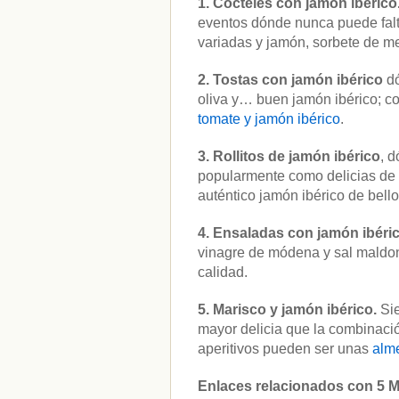
1. Cócteles con jamón ibérico
eventos dónde nunca puede falt
variadas y jamón, sorbete de m
CATEGORÍAS
2. Tostas con jamón ibérico
d
oliva y… buen jamón ibérico; c
calorías
(2)
tomate y jamón ibérico
.
concursos
(10)
exportaciones
(3)
Ferias-congresos
(18)
3.
Rollitos de jamón ibérico
, 
jamón
(1)
popularmente como delicias de 
recetas
(7)
auténtico jamón ibérico de bello
rutas-jamón
(7)
salud
(3)
4. Ensaladas con jamón ibéri
Sin categoría
(137)
vinagre de módena y sal maldon
tipos-y-clasificación
(10)
uso-y-conserva
(6)
calidad.
5. Marisco y jamón ibérico.
Si
mayor delicia que la combinació
aperitivos pueden ser unas
alme
Enlaces relacionados con 5 M