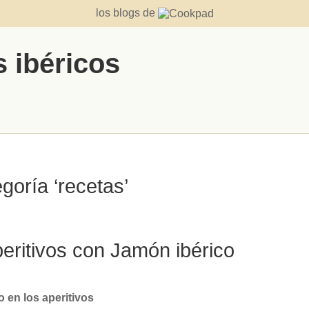
los blogs de
s ibéricos
goría ‘recetas’
eritivos con Jamón ibérico
o en los aperitivos