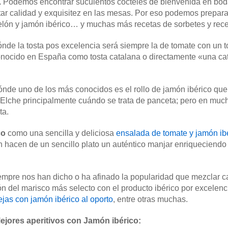
.
Podemos encontrar suculentos cócteles de bienvenida en boda
ar calidad y exquisitez en las mesas. Por eso podemos prepara
elón y jamón ibérico… y muchas más recetas de sorbetes y rece
ónde la tosta pos excelencia será siempre la de tomate con un t
onocido en España como tosta catalana o directamente «una c
dónde uno de los más conocidos es el rollo de jamón ibérico que
Elche principalmente cuándo se trata de panceta; pero en mucho
ta.
co
como una sencilla y deliciosa
ensalada de tomate y jamón ib
 hacen de un sencillo plato un auténtico manjar enriqueciendo
empre nos han dicho o ha afinado la popularidad que mezclar 
n del marisco más selecto con el producto ibérico por excelenc
jas con jamón ibérico al oporto
, entre otras muchas.
ejores aperitivos con Jamón ibérico: