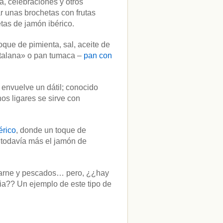
, celebraciones y otros
r unas brochetas con frutas
tas de jamón ibérico.
oque de pimienta, sal, aceite de
atalana» o pan tumaca –
pan con
 envuelve un dátil; conocido
s ligares se sirve con
érico
, donde un toque de
 todavía más el jamón de
carne y pescados… pero, ¿¿hay
ia?? Un ejemplo de este tipo de