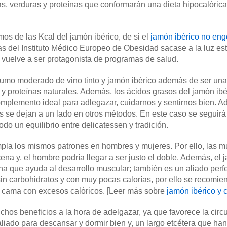
rutas, verduras y proteínas que conformarán una dieta hipocalóric
mos de las Kcal del jamón ibérico, de si el
jamón ibérico no eng
s del Instituto Médico Europeo de Obesidad sacase a la luz esta
 vuelve a ser protagonista de programas de salud.
umo moderado de vino tinto y jamón ibérico además de ser una d
a y proteínas naturales. Además, los ácidos grasos del jamón ibé
omplemento ideal para adlegazar, cuidarnos y sentirnos bien. Ad
s se dejan a un lado en otros métodos. En este caso se seguirá
odo un equilibrio entre delicatessen y tradición.
mpla los mismos patrones en hombres y mujeres. Por ello, las m
cena y, el hombre podría llegar a ser justo el doble. Además, el 
ína que ayuda al desarrollo muscular; también es un aliado perf
sin carbohidratos y con muy pocas calorías, por ello se recomie
la cama con excesos calóricos. [Leer más sobre
jamón ibérico y c
os beneficios a la hora de adelgazar, ya que favorece la circu
 aliado para descansar y dormir bien y, un largo etcétera que ha