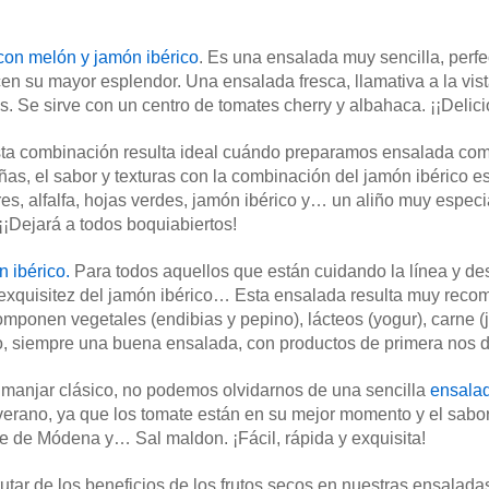
on melón y jamón ibérico
. Es una ensalada muy sencilla, perf
cen su mayor esplendor. Una ensalada fresca, llamativa a la vis
as. Se sirve con un centro de tomates cherry y albahaca. ¡¡Delici
ta combinación resulta ideal cuándo preparamos ensalada com
as, el sabor y texturas con la combinación del jamón ibérico es
, alfalfa, hojas verdes, jamón ibérico y… un aliño muy especia
¡¡Dejará a todos boquiabiertos!
n ibérico.
Para todos aquellos que están cuidando la línea y des
 la exquisitez del jamón ibérico… Esta ensalada resulta muy rec
omponen vegetales (endibias y pepino), lácteos (yogur), carne 
o, siempre una buena ensalada, con productos de primera nos 
l manjar clásico, no podemos olvidarnos de una sencilla
ensalad
verano, ya que los tomate están en su mejor momento y el sabor 
gre de Módena y… Sal maldon. ¡Fácil, rápida y exquisita!
rutar de los beneficios de los frutos secos en nuestras ensal