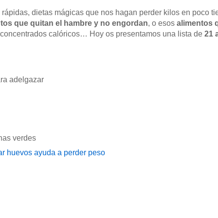
ápidas, dietas mágicas que nos hagan perder kilos en poco t
tos que quitan el hambre y no engordan
, o esos
alimentos 
r concentrados calóricos… Hoy os presentamos una lista de
21 
ara adelgazar
nas verdes
r huevos ayuda a perder peso