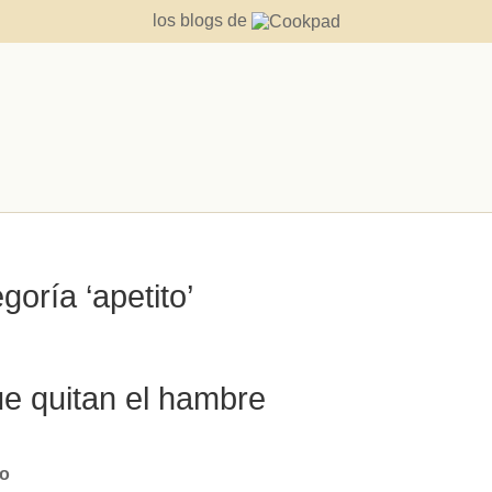
los blogs de
goría ‘apetito’
e quitan el hambre
to