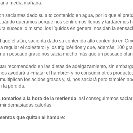
car a media mañana.
on saciantes dado su alto contenido en agua, por lo que al prep
cuándo queramos porque nos sentiremos llenos y tardaremos h
ra sucede lo mismo, los líquidos en general nos dan la sensac
l que el atún, sacienta dado su contenido alto contenido en Om
 regular el colesterol y los triglicéridos y que, además, 100 g
ser un pescado graso nos sacia mucho más que un pescado blan
tar recomendado en las dietas de adelgazamiento, sin embargo,
n, nos ayudará a «matar el hambre» y no consumir otros productos
ultiplican los ácidos grasos y, si, nos saciará pero también 
n la pérdida.
s
tomarlos a la hora de la merienda
, así conseguiremos saciar
ir demasiadas calorías.
mentos que quitan el hambre: