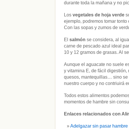
durante toda la mañana y no pi
Los
vegetales de hoja verde
s
ejemplo, podremos tomar tonto 
Con las sopas y zumos de verdu
El
salmón
se considera, al igua
carne de pescado azul ideal para
10 y 12 gramos de grasas. Al 
Aunque el aguacate no suele es
y vitamina E, de fácil digestió
quesos, mantequillas… sino se m
nuestro cuerpo y no contriuirá e
Todos estos alimentos podemo
momentos de hambre sin consum
Enlaces relacionados con Ali
A
delgazar sin pasar hambre