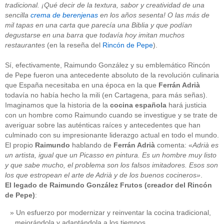
tradicional. ¡Qué decir de la textura, sabor y creatividad de una
sencilla
crema de berenjenas
en los años sesenta! O las más de
mil tapas en una carta que parecía una Biblia y que podían
degustarse en una barra que todavía hoy imitan muchos
restaurantes
(en la reseña del
Rincón de Pepe
).
Sí, efectivamente, Raimundo González y su emblemático Rincón
de Pepe fueron una antecedente absoluto de la revolución culinaria
que España necesitaba en una época en la que
Ferrán Adrià
todavía no había hecho la mili (en Cartagena, para más señas).
Imaginamos que la historia de la
cocina española
hará justicia
con un hombre como Raimundo cuando se investigue y se trate de
averiguar sobre las auténticas raíces y antecedentes que han
culminado con su impresionante liderazgo actual en todo el mundo.
El propio
Raimundo
hablando de
Ferrán Adrià
comenta: «
Adrià es
un artista, igual que un Picasso en pintura. Es un hombre muy listo
y que sabe mucho, el problema son los falsos imitadores. Esos son
los que estropean el arte de Adrià y de los buenos cocineros»
.
El legado de Raimundo González Frutos (creador del Rincón
de Pepe)
:
Un esfuerzo por modernizar y reinventar la cocina tradicional,
mejorándola y adaptándola a los tiempos.