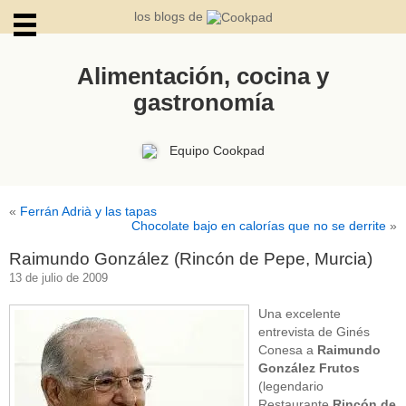
los blogs de
Alimentación, cocina y
gastronomía
ARCHIVOS
Equipo Cookpad
«
Ferrán Adrià y las tapas
Chocolate bajo en calorías que no se derrite
»
Raimundo González (Rincón de Pepe, Murcia)
13 de julio de 2009
Una excelente
entrevista de Ginés
Conesa a
Raimundo
González Frutos
(legendario
Restaurante
Rincón de