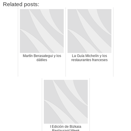
Related posts:
CATEGORÍAS
Martín Berasategui y los
La Guía Michelín y los
Alimentación
(10)
dátiles
restaurantes franceses
Alimentos
(44)
America
(8)
Carnes
(3)
cataluña
(1)
chef
(2)
Chefs
(59)
Cocina
(38)
consejos
(3)
El Celler de Can Roca
(1)
Empresas
(12)
ferran adria
(10)
formación
(1)
I Edición de Bizkaia
Gastronomía
(18)
Restaurant Week