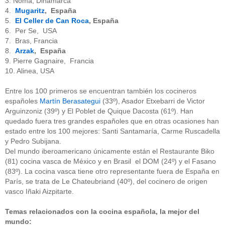
3. Noma, Dinamarca
4.
Mugaritz
, España
5.
El Celler de Can Roca
, España
6. Per Se, USA
7. Bras, Francia
8.
Arzak
, España
9. Pierre Gagnaire, Francia
10. Alinea, USA
Entre los 100 primeros se encuentran también los cocineros
españoles
Martín Berasategui
(33º), Asador Etxebarri de Victor
Arguinzoniz (39º) y El Poblet de Quique Dacosta (61º). Han
quedado fuera tres grandes españoles que en otras ocasiones han
estado entre los 100 mejores: Santi Santamaría, Carme Ruscadella
y Pedro Subijana.
Del mundo iberoamericano únicamente están el Restaurante Biko
(81) cocina vasca de México y en Brasil el DOM (24º) y el Fasano
(83º). La cocina vasca tiene otro representante fuera de España en
París, se trata de Le Chateubriand (40º), del cocinero de origen
vasco Iñaki Aizpitarte.
Temas relacionados con la cocina española, la mejor del
mundo: