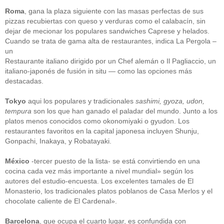
Roma
, gana la plaza siguiente con las masas perfectas de sus
pizzas recubiertas con queso y verduras como el calabacín, sin
dejar de mecionar los populares sandwiches Caprese y helados.
Cuando se trata de gama alta de restaurantes, indica La Pergola –
un
Restaurante italiano dirigido por un Chef alemán o Il Pagliaccio, un
italiano-japonés de fusión in situ — como las opciones más
destacadas.
Tokyo
aqui los populares y tradicionales
sashimi, gyoza, udon,
tempura
son los que han ganado el paladar del mundo. Junto a los
platos menos conocidos como okonomiyaki o gyudon. Los
restaurantes favoritos en la capital japonesa incluyen Shunju,
Gonpachi, Inakaya, y Robatayaki.
México
-tercer puesto de la lista- se está convirtiendo en una
cocina cada vez más importante a nivel mundial» según los
autores del estudio-encuesta. Los excelentes tamales de El
Monasterio, los tradicionales platos poblanos de Casa Merlos y el
chocolate caliente de El Cardenal».
Barcelona
, que ocupa el cuarto lugar, es confundida con