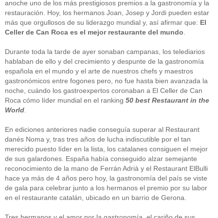
anoche uno de los más prestigiosos premios a la gastronomía y la
restauración. Hoy, los hermanos Joan, Josep y Jordi pueden estar
más que orgullosos de su liderazgo mundial y, así afirmar que:
El
Celler de Can Roca es el mejor restaurante del mundo
.
Durante toda la tarde de ayer sonaban campanas, los telediarios
hablaban de ello y del crecimiento y despunte de la gastronomía
española en el mundo y el arte de nuestros chefs y maestros
gastronómicos entre fogones pero, no fue hasta bien avanzada la
noche, cuándo los gastroexpertos coronaban a El Celler de Can
Roca cómo líder mundial en el ranking
50 best Restaurant in the
World
.
En ediciones anteriores nadie conseguía superar al Restaurant
danés Noma y, tras tres años de lucha indiscutible por el tan
merecido puesto líder en la lista, los catalanes consiguen el mejor
de sus galardones. España había conseguido alzar semejante
reconocimiento de la mano de Ferrán Adrià y el Restaurant ElBulli
hace ya más de 4 años pero hoy, la gastronomía del país se viste
de gala para celebrar junto a los hermanos el premio por su labor
en el restaurante catalán, ubicado en un barrio de Gerona.
Tres hermanos y el amor por la gastronomía, el cariño de sus