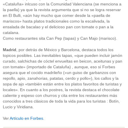
«Cataluña» inlcuso con la Comunidad Valenciana (se menciona a
la paella) ya que la revista argumenta que si no se logra reservar
en El Bulli, «aún hay mucho que comer desde la «paella de
mariscos» hasta platos tradicionales como la escalivada, la
ensalada de bacalao y el delicioso pan con tomate o pan a la
catalana.
Como restaurantes sita Can Pep (tapas) y Can Majo (marisco).
Madrid
, por detrás de México y Barcelona, destaca todos los
topicos posibles. Las inevitables tapas, «que pueden incluir jamón
curado, salchichas de cóctel envueltas en beicon, aceitunas y pan
con tomate» (importado de Cataluña) , aunque, eso sí Forbes
asegura que el cocido madrileño («un guiso de garbanzos con
repollo, apio, zanahorias, patatas, cerdo y pollo»), los callos y la
sopa de ajo «también están entre los platos favoritos de turistas y
locales». En cuanto a los postres, la revista destaca el chocolate
caliente y espeso con churros y cita entre los restaurantes más
conocidos a tres clásicos de toda la vida para los turistas : Botín,
Lucio y Viridiana.
Ver
Artículo en Forbes
.