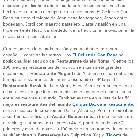
espacios y el diseño diario en cada una de sus creaciones han
hecho de su trabajo el mejor de los escenarios. El Celler de Can
Roca muestra el talento de Joan entre los fogones, Josep entre
bodegas y, Jordi con maestro pastelero… arte y pasión en una
triple vertiente filosófica alrededor de la tradición e innovación en la
cocina con raíces catalanas.
Con respecto a la pasada edición y, como diría el refranero
español… cambian las tornas. Hoy
El Celler de Can Roca
se
posiciona líder seguido del
Restaurante danés Noma
. Y, entre los
100 mejores restaurantes del mundo se sitúan siete grandes
españoles. El
Restaurante Mugaritz
de Andoni se situan entre los
5 mejores restaurantes del mundo ocupando el 4º lugar. El
Restaurante Arzak
de Juan Mari y Elena Arzak se mantiene en la
misma posición que la pasada edición, ocupando el octavo puesto
entre los mejores el mundo. También avanza en la lista de los
50
mejores restaurantes del mundo
Quique Dacosta Restaurante
,
con su espacio de creación en Denia (Alicante). Pero, no todo iban
a ser buenas noticias, el
Asador Exteberru
baja trece puestos en
el ranking situándose en el puesto 44. Y, por debajo de los 50
primeros y estando entre los 100 mejores restaurantes del mundo
se sitúan:
Martín Berasategui
en Guipuzkoa (64) y,
Tickets
de