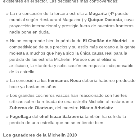
existentes en el sector. Las decisiones más controvertidas:
La no concesión de la tercera estrella a
Mugaritz
(4º puesto
mundial según Restaurant Magazine) y
Quique Dacosta
, cuya
proyección internacional y prestigio fuera de nuestras fronteras
nadie pone en duda.
No se comprende bien la pérdida de
El Chaflán de Madrid
. La
competitividad de sus precios y su estilo más cercano a la gente
molesta a muchos que haya sido la única causa real para la
pérdida de las estrella Michelín. Parece que el elitismo
artificioso, la «tontería y sofisticación es requisito indispensable
de la estrella.
La concesión a los
hermanos Roca
debería haberse producido
hace ya bastantes años.
Los grandes cocineros vascos han reaccionado con fuertes
críticas sobre la retirada de una estrella Michelin al restaurante
Zuberoa de Oiartzun
, del maestro
Hilario Arbelaitz
.
Fagollaga
del
chef Isaac Salaberria
también ha sufrido la
pérdida de una estrella que no se entiende bien.
Los ganadores de la Michelín 2010