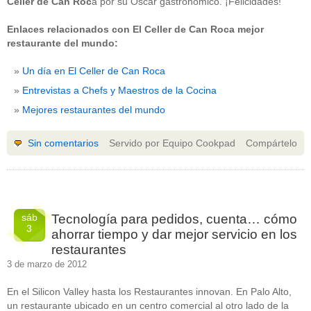
Celler de Can Roc
a por su Oscar gastronómico. ¡Felicidades!
guías
(13)
Guipuzcoa
(2)
Enlaces relacionados con El Celler de Can Roca mejor
Italia
(1)
restaurante del mundo:
Joan Roca
(2)
libros
(2)
Madrid
(4)
Un día en El Celler de Can Roca
mejores-productos
(3)
Entrevistas a Chefs y Maestros de la Cocina
México
(1)
Murcia
(1)
Mejores restaurantes del mundo
País Vasco
(1)
quesos
(3)
Sin comentarios
Servido por Equipo Cookpad
Compártelo
Restaurantes
(38)
rutas de tapas
(2)
Setas
(1)
Sin categoría
(348)
solidaridad
(1)
tapas
(2)
sáb
Tecnología para pedidos, cuenta… cómo
3
ahorrar tiempo y dar mejor servicio en los
restaurantes
3 de marzo de 2012
En el Silicon Valley hasta los Restaurantes innovan. En Palo Alto,
un restaurante ubicado en un centro comercial al otro lado de la