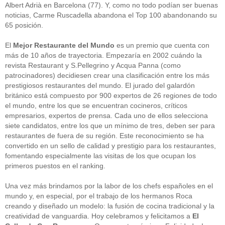
Albert Adrià en Barcelona (77). Y, como no todo podían ser buenas
noticias, Carme Ruscadella abandona el Top 100 abandonando su
65 posición.
El
Mejor Restaurante del Mundo
es un premio que cuenta con
más de 10 años de trayectoria. Empezaría en 2002 cuándo la
revista Restaurant y S.Pellegrino y Acqua Panna (como
patrocinadores) decidiesen crear una clasificación entre los más
CATEGORÍAS
prestigiosos restaurantes del mundo. El jurado del galardón
británico está compuesto por 900 expertos de 26 regiones de todo
Alimentación
(10)
el mundo, entre los que se encuentran cocineros, críticos
Alimentos
(44)
empresarios, expertos de prensa. Cada uno de ellos selecciona
America
(8)
siete candidatos, entre los que un mínimo de tres, deben ser para
Carnes
(3)
restaurantes de fuera de su región. Este reconocimiento se ha
cataluña
(1)
convertido en un sello de calidad y prestigio para los restaurantes,
chef
(2)
fomentando especialmente las visitas de los que ocupan los
Chefs
(59)
primeros puestos en el ranking.
Cocina
(38)
consejos
(3)
El Celler de Can Roca
(1)
Una vez más brindamos por la labor de los chefs españoles en el
Empresas
(12)
mundo y, en especial, por el trabajo de los hermanos Roca
ferran adria
(10)
creando y diseñado un modelo: la fusión de cocina tradicional y la
formación
(1)
creatividad de vanguardia. Hoy celebramos y felicitamos a
El
Gastronomía
(18)