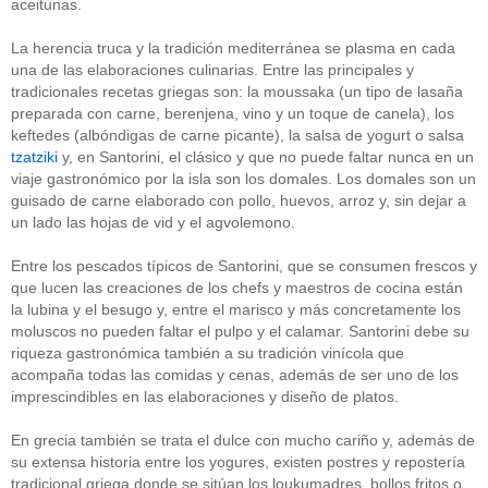
aceitunas.
La herencia truca y la tradición mediterránea se plasma en cada
una de las elaboraciones culinarias. Entre las principales y
tradicionales recetas griegas son: la moussaka (un tipo de lasaña
preparada con carne, berenjena, vino y un toque de canela), los
keftedes (albóndigas de carne picante), la salsa de yogurt o salsa
tzatziki
y, en Santorini, el clásico y que no puede faltar nunca en un
viaje gastronómico por la isla son los domales. Los domales son un
guisado de carne elaborado con pollo, huevos, arroz y, sin dejar a
un lado las hojas de vid y el agvolemono.
Entre los pescados típicos de Santorini, que se consumen frescos y
que lucen las creaciones de los chefs y maestros de cocina están
la lubina y el besugo y, entre el marisco y más concretamente los
moluscos no pueden faltar el pulpo y el calamar. Santorini debe su
riqueza gastronómica también a su tradición vinícola que
acompaña todas las comidas y cenas, además de ser uno de los
imprescindibles en las elaboraciones y diseño de platos.
En grecia también se trata el dulce con mucho cariño y, además de
su extensa historia entre los yogures, existen postres y repostería
tradicional griega donde se sitúan los loukumadres, bollos fritos o