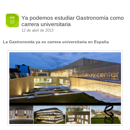
guías
(13)
Guipuzcoa
(2)
Italia
(1)
vie
Ya podemos estudiar Gastronomía como
Joan Roca
(2)
12
carrera universitaria
libros
(2)
Madrid
(4)
12 de abril de 2013
mejores-productos
(3)
México
(1)
La Gastronomía ya es carrera universitaria en España
Murcia
(1)
País Vasco
(1)
quesos
(3)
Restaurantes
(38)
rutas de tapas
(2)
Setas
(1)
Sin categoría
(348)
solidaridad
(1)
tapas
(2)