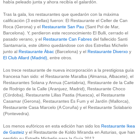
había peleado junta y ahora recibía el galardón.
Tras la gala, los restaurantes que quedarón con la máxima
calificación (3 estrellas) fueron: El Restaurante el Celler de Can
Roca (Gerona) y el
Restaurante San Pau
(Sant Pol de Mar,
Barcelona). Y, perdieron este reconocimiento El Bulli, cerrado el
pasado verano, y el
Restaurante Can Fabres
del fallecido Santi
Santamaría, este último quedándose con dos Estrellas Michelin
junto al
Restaurante Àbac
(Barcelona) y el
Restaurante Diverxo
y
El Club Allard (Madrid)
, entre otros.
Los trece restaurante de nueva incorporación a la prestigiosa guía
francesa han sido: el Restaurante Maralba (Almansa, Albacete), el
Restaurantes Solana y Annua (Cantabria), Restaurante de la Calle
de Rodrigo de la Calle (Aranjuez, Madrid), Restaurante Choco
(Córdoba), Restaurante Lillas Pastia (Huesca), el Restaurante
Casamar (Gerona), Restaurantes Es Fum y el Jardín (Mallorca),
Restaurante Casa Marcelo (A Coruña) y el Restaurante Solabario
(Pontevedra).
Los menos eufóricos en esta edición han sido los
Restaurante Ikea
de Gasteiz
y el Restautante de Koldo Miranda en Asturias, que han
perdido su Estrella Michelín para la Guía 2012.