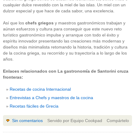
cualquier dulce revestido con la miel de las islas. Un miel con un
dulzor especial y que hace de cada sabor, una excelencia.
Así que los
chefs griegos
y maestros gastronómicos trabajan y
aúnan esfuerzos y cultura para conseguir que este nuevo reto
turístico gastronómico impulse y arranque con todo el éxito y
espíritu innovador presentando las creaciones más modernas y
diseños más minimalista retomando la historia, tradición y cultura
CATEGORÍAS
de la cocina griega, su recorrido y su trayectoría a lo largo de los
años.
Alimentación
(10)
Alimentos
(44)
Enlaces relacionados con La gastronomía de Santorini cruza
America
(8)
fronteras:
Carnes
(3)
cataluña
(1)
chef
(2)
Recetas de cocina Internacional
Chefs
(59)
Entrevistas a Chefs y maestros de la cocina
Cocina
(38)
consejos
(3)
Recetas fáciles de Grecia
El Celler de Can Roca
(1)
Empresas
(12)
Sin comentarios
Servido por Equipo Cookpad
Compártelo
ferran adria
(10)
formación
(1)
Gastronomía
(18)