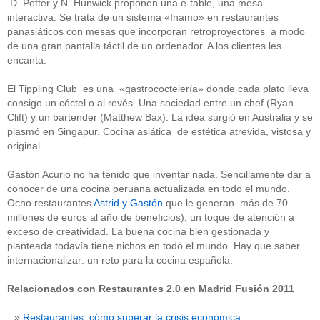
D. Potter y N. Hunwick proponen una e-table, una mesa
interactiva. Se trata de un sistema «Inamo» en restaurantes
panasiáticos con mesas que incorporan retroproyectores a modo
de una gran pantalla táctil de un ordenador. A los clientes les
encanta.
El Tippling Club es una «gastrococtelería» donde cada plato lleva
consigo un cóctel o al revés. Una sociedad entre un chef (Ryan
Clift) y un bartender (Matthew Bax). La idea surgió en Australia y se
plasmó en Singapur. Cocina asiática de estética atrevida, vistosa y
original.
Gastón Acurio no ha tenido que inventar nada. Sencillamente dar a
conocer de una cocina peruana actualizada en todo el mundo.
Ocho restaurantes
Astrid y Gastón
que le generan más de 70
millones de euros al año de beneficios), un toque de atención a
exceso de creatividad. La buena cocina bien gestionada y
planteada todavía tiene nichos en todo el mundo. Hay que saber
internacionalizar: un reto para la cocina española.
Relacionados con Restaurantes 2.0 en Madrid Fusión 2011
Restaurantes: cómo superar la crisis económica