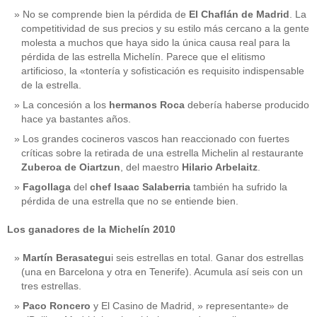
No se comprende bien la pérdida de
El Chaflán de Madrid
. La
competitividad de sus precios y su estilo más cercano a la gente
molesta a muchos que haya sido la única causa real para la
pérdida de las estrella Michelín. Parece que el elitismo
artificioso, la «tontería y sofisticación es requisito indispensable
de la estrella.
La concesión a los
hermanos Roca
debería haberse producido
hace ya bastantes años.
Los grandes cocineros vascos han reaccionado con fuertes
críticas sobre la retirada de una estrella Michelin al restaurante
Zuberoa de Oiartzun
, del maestro
Hilario Arbelaitz
.
Fagollaga
del
chef Isaac Salaberria
también ha sufrido la
pérdida de una estrella que no se entiende bien.
Los ganadores de la Michelín 2010
Martín Berasategu
i seis estrellas en total. Ganar dos estrellas
(una en Barcelona y otra en Tenerife). Acumula así seis con un
tres estrellas.
Paco Roncero
y El Casino de Madrid, » representante» de