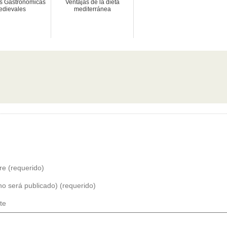
as Gastronómicas
Ventajas de la dieta
edievales
mediterránea
e (requerido)
no será publicado) (requerido)
te