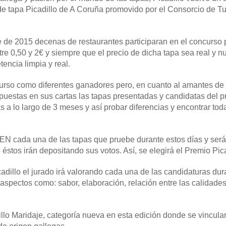
de tapa Picadillo de A Coruña promovido por el Consorcio de T
e de 2015 decenas de restaurantes participaran en el concurso
tre 0,50 y 2€ y siempre que el precio de dicha tapa sea real y n
encia limpia y real.
urso como diferentes ganadores pero, en cuanto al amantes de l
puestas en sus cartas las tapas presentadas y candidatas del p
s a lo largo de 3 meses y así probar diferencias y encontrar to
N cada una de las tapas que pruebe durante estos días y será 
 éstos irán depositando sus votos. Así, se elegirá el Premio Pi
adillo el jurado irá valorando cada una de las candidaturas dur
aspectos como: sabor, elaboración, relación entre las calidades
lo Maridaje, categoría nueva en esta edición donde se vincular