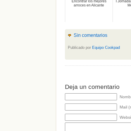
Encontrar los mejores
I Jornad
arroces en Alicante
M
Sin comentarios
Publicado por
Equipo Cookpad
Deja un comentario
Nombr
CATEGORÍAS
Mail (
Alimentación
(10)
Websi
Alimentos
(44)
America
(8)
Carnes
(3)