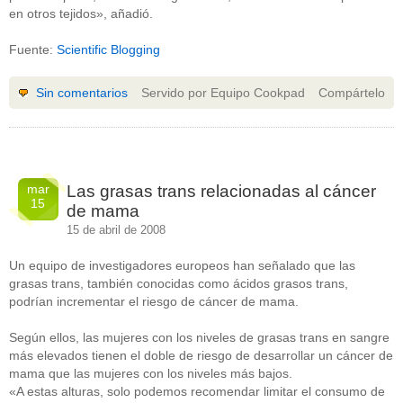
en otros tejidos», añadió.
Fuente:
Scientific Blogging
Sin comentarios
Servido por Equipo Cookpad
Compártelo
mar
Las grasas trans relacionadas al cáncer
15
de mama
15 de abril de 2008
Un equipo de investigadores europeos han señalado que las
CATEGORÍAS
grasas trans, también conocidas como ácidos grasos trans,
podrían incrementar el riesgo de cáncer de mama.
acido-folico
(4)
alergias
(3)
alimentacion-cancer
(23)
Según ellos, las mujeres con los niveles de grasas trans en sangre
alimentos
(22)
más elevados tienen el doble de riesgo de desarrollar un cáncer de
alimentos-perjudiaciales
(17)
mama que las mujeres con los niveles más bajos.
alzheimer
(3)
«A estas alturas, solo podemos recomendar limitar el consumo de
antioxidantes
(6)