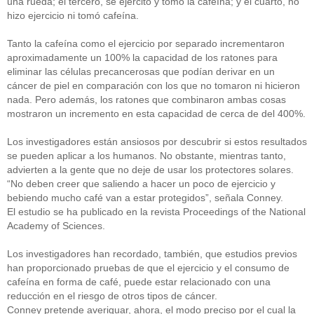
una rueda; el tercero, se ejercitó y tomó la cafeína; y el cuarto, no
hizo ejercicio ni tomó cafeína.
Tanto la cafeína como el ejercicio por separado incrementaron
aproximadamente un 100% la capacidad de los ratones para
eliminar las células precancerosas que podían derivar en un
cáncer de piel en comparación con los que no tomaron ni hicieron
nada. Pero además, los ratones que combinaron ambas cosas
mostraron un incremento en esta capacidad de cerca de del 400%.
Los investigadores están ansiosos por descubrir si estos resultados
se pueden aplicar a los humanos. No obstante, mientras tanto,
advierten a la gente que no deje de usar los protectores solares.
“No deben creer que saliendo a hacer un poco de ejercicio y
bebiendo mucho café van a estar protegidos”, señala Conney.
El estudio se ha publicado en la revista Proceedings of the National
Academy of Sciences.
Los investigadores han recordado, también, que estudios previos
han proporcionado pruebas de que el ejercicio y el consumo de
cafeína en forma de café, puede estar relacionado con una
reducción en el riesgo de otros tipos de cáncer.
Conney pretende averiguar, ahora, el modo preciso por el cual la