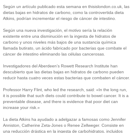
Según un artículo publicado esta semana en thisislondon.co.uk, las
dietas bajas en hidratos de carbono, como la controvertida dieta
Atkins, podrían incrementar el riesgo de cáncer de intestino.
Según una nueva investigación, el motivo sería la relación
existente entre una disminución en la ingesta de hidratos de
carbono y unos niveles más bajos de una sustancia química
llamada butirato, un ácido fabricado por bacterias que combate el
cáncer de intestino eliminando las células cancerosas.
Investigadores del Aberdeen’s Rowett Research Institute han
descubierto que las dietas bajas en hidratos de carbono pueden
reducir hasta cuatro veces estas bacterias que combaten el cáncer.
Professor Harry Flint, who led the research, said: «In the long run,
it is possible that such diets could contribute to bowel cancer. It is a
preventable disease, and there is evidence that poor diet can
increase your risk.»
La dieta Atkins ha ayudado a adelgazar a famosas como Jennifer
Anniston, Catherine Zeta-Jones o Renee Zellweger. Consiste en
una reducción drástica en la ingesta de carbohidratos, incluidos