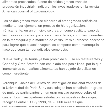
alimentos procesados, fuente de ácidos grasos trans de
beneficios-salud
(53)
producción industrial», indicaron los investigadores en la revista
calcio
(3)
American Journal of Epidemiology.
cerebro
(8)
colesterol
(10)
Los ácidos grasos trans se elaboran al crear grasas artificiales
corazon
(1)
diabetes
(6)
mediante, por ejemplo, un proceso de hidrogenización.
dietas
(10)
Irónicamente, en un principio se crearon como sustituto sano de
embarazo
(11)
las grasas saturadas que atascan las arterias, como las presentes
niños
(15)
en la mantequilla y la manteca de cerdo. Pero el proceso necesario
nutricion
(3)
para lograr que el aceite vegetal se comporte como mantequilla
obesidad
(12)
hace que sean tan perjudiciales como esta.
omega-3
(29)
Sin categoría
(438)
Nueva York y California ya han prohibido su uso en restaurantes y
vitaminas
(10)
Canadá y Gran Bretaña han estudiado esa posibilidad, por lo que
inumerables compañías alimentarias han dejado de utilizarlos
como ingrediente.
Veronique Chajes del Centro de investigación nacional francés de
la Universidad de Paris-Sur y sus colegas han estudiado un grupo
de mujeres participantes en un gran ensayo europeo sobre el
cáncer. Los investigadores estudiaron las muestras de sangre,
recogidas entre 1995 y 1998, de 25.000 mujeres que
voluntariamente informaron sobre sus hábitos alimentarios y estilo