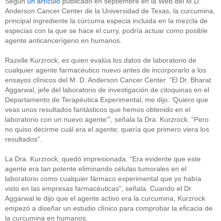
Según
un artículo
publicado en septiembre en la Web del M.D.
Anderson Cancer Center de la Universidad de Texas, la curcumina,
principal ingrediente la cúrcuma especia incluida en la mezcla de
especias con la que se hace el curry, podría actuar como posible
agente anticancerígeno en humanos.
Razelle Kurzrock, es quien evalúa los datos de laboratorio de
cualquier agente farmacéutico nuevo antes de incorporarlo a los
ensayos clínicos del M. D. Anderson Cancer Center. “El Dr. Bharat
Aggarwal, jefe del laboratorio de investigación de citoquinas en el
Departamento de Terapéutica Experimental, me dijo: ‘Quiero que
veas unos resultados fantásticos que hemos obtenido en el
laboratorio con un nuevo agente’”, señala la Dra. Kurzrock. “Pero
no quiso decirme cuál era el agente; quería que primero viera los
resultados”.
La Dra. Kurzrock, quedó impresionada. “Era evidente que este
agente era tan potente eliminando células tumorales en el
laboratorio como cualquier fármaco experimental que yo había
visto en las empresas farmacéuticas”, señala. Cuando el Dr.
Aggarwal le dijo que el agente activo era la curcumina, Kurzrock
empezó a diseñar un estudio clínico para comprobar la eficacia de
la curcumina en humanos.