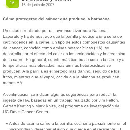
16
16 de junio de 2007
Cómo protegerse del cáncer que produce la barbacoa
Un estudio realizado por el Lawrence Livermore National
Laboratory ha demostrado que la parrilla produce a una serie de
carcinógenos en la carne. Un tipo de estos compuestos causantes
del cáncer, conocido como aminas heterocíclicas (HA), se
desarrolla por el efecto del calor en los aminoácidos y la creatinina
de la carne. En general, cuanto más tiempo se cocina la carne y a
temperaturas más elevadas, más aminas heterocíclicas se
producen. A la parrilla es el método más dañino, seguido de los
fritos, mientras que al vapor, cocida o a la plancha se producen
menos HA.
A continuación se indican algunas sugerencias para reducir la
ingesta de HA, basadas en un trabajo realizado por Jim Felton,
Garrett Keating y Mark Knize, del programa de investigación del
UC-Davis Cancer Center:
Antes de asar la carne a la parrilla, cocinarla parcialmente en el
microondas y desechar el jugo que quede en el recipiente. El