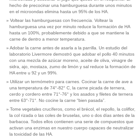
hecho de precocinar una hamburguesa durante unos minutos
en el microondas elimina hasta un 95% de los HA.
Voltear las hamburguesas con frecuencia. Voltear la
hamburguesa una vez por minuto reduce la formación de HA
hasta un 100%, probablemente debido a que se mantiene la
carne de dentro a menor temperatura.
Adobar la carne antes de asarla a la parrilla. Un estudio del
laboratorio Livermore demostró que adobar el pollo 40 minutos
con una mezcla de azúcar moreno, aceite de oliva, vinagre de
sidra, ajo, mostaza, zumo de limón y sal reduce la formación de
HA entre u 92 y un 99%.
Utilizar un termómetro para carnes. Cocinar la carne de ave a
una temperatura de 74°-82° C, la carne picada de ternera,
cerdo y cordero entre 71°-76° y los asados y filetes de ternera
entre 63°-71°. No cocine la carne “bien pasada”.
Tome vegetales crucíferos, como el brécol, el repollo, la coliflor,
la col rizada o las coles de bruselas, uno o dos días antes de la
barbacoa. Todos ellos contienen una serie de compuestos que
activan una enzimas en nuestro cuerpo capaces de neutralizar
la toxicidad de las HA.