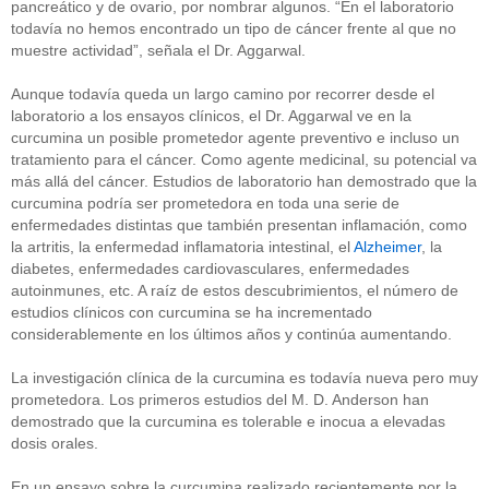
pancreático y de ovario, por nombrar algunos. “En el laboratorio
todavía no hemos encontrado un tipo de cáncer frente al que no
muestre actividad”, señala el Dr. Aggarwal.
Aunque todavía queda un largo camino por recorrer desde el
laboratorio a los ensayos clínicos, el Dr. Aggarwal ve en la
curcumina un posible prometedor agente preventivo e incluso un
tratamiento para el cáncer. Como agente medicinal, su potencial va
más allá del cáncer. Estudios de laboratorio han demostrado que la
curcumina podría ser prometedora en toda una serie de
enfermedades distintas que también presentan inflamación, como
la artritis, la enfermedad inflamatoria intestinal, el
Alzheimer
, la
diabetes, enfermedades cardiovasculares, enfermedades
autoinmunes, etc. A raíz de estos descubrimientos, el número de
estudios clínicos con curcumina se ha incrementado
considerablemente en los últimos años y continúa aumentando.
La investigación clínica de la curcumina es todavía nueva pero muy
prometedora. Los primeros estudios del M. D. Anderson han
demostrado que la curcumina es tolerable e inocua a elevadas
dosis orales.
En un ensayo sobre la curcumina realizado recientemente por la