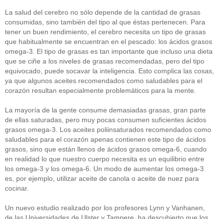
beneficios-salud
(53)
La salud del cerebro no sólo depende de la cantidad de grasas
calcio
(3)
consumidas, sino también del tipo al que éstas pertenecen. Para
cerebro
(8)
tener un buen rendimiento, el cerebro necesita un tipo de grasas
colesterol
(10)
que habitualmente se encuentran en el pescado: los ácidos grasos
corazon
(1)
omega-3. El tipo de grasas es tan importante que incluso una dieta
diabetes
(6)
dietas
(10)
que se ciñe a los niveles de grasas recomendadas, pero del tipo
embarazo
(11)
equivocado, puede socavar la inteligencia. Esto complica las cosas,
niños
(15)
ya que algunos aceites recomendados como saludables para el
nutricion
(3)
corazón resultan especialmente problemáticos para la mente.
obesidad
(12)
omega-3
(29)
La mayoría de la gente consume demasiadas grasas, gran parte
Sin categoría
(438)
de ellas saturadas, pero muy pocas consumen suficientes ácidos
vitaminas
(10)
grasos omega-3. Los aceites poliinsaturados recomendados como
saludables para el corazón apenas contienen este tipo de ácidos
grasos, sino que están llenos de ácidos grasos omega-6, cuando
en realidad lo que nuestro cuerpo necesita es un equilibrio entre
los omega-3 y los omega-6. Un modo de aumentar los omega-3
es, por ejemplo, utilizar aceite de canola o aceite de nuez para
cocinar.
Un nuevo estudio realizado por los profesores Lynn y Vanhanen,
de las Universidades de Ulster y Tampere, ha descubierto que los