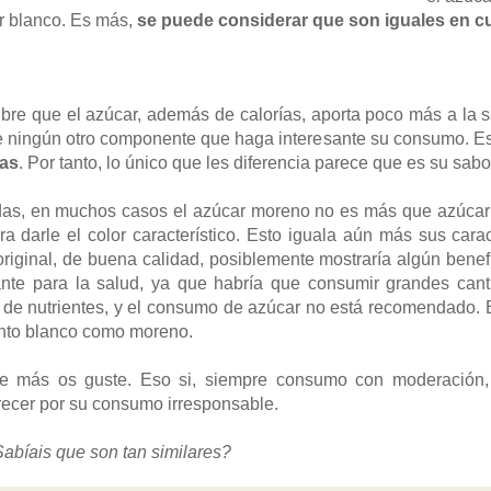
r blanco. Es más,
se puede considerar que son iguales en cu
bre que el azúcar, además de calorías, aporta poco más a la sa
ee ningún otro componente que haga interesante su consumo. E
ías
. Por tanto, lo único que les diferencia parece que es su sabo
udas, en muchos casos el azúcar moreno no es más que azúcar 
a darle el color característico. Esto iguala aún más sus carac
iginal, de buena calidad, posiblemente mostraría algún benefic
ante para la salud, ya que habría que consumir grandes can
 de nutrientes, y el consumo de azúcar no está recomendado. El
anto blanco como moreno.
que más os guste. Eso si, siempre consumo con moderación, 
ecer por su consumo irresponsable.
abíais que son tan similares?