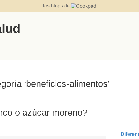
los blogs de
alud
egoría ‘beneficios-alimentos’
nco o azúcar moreno?
Diferen