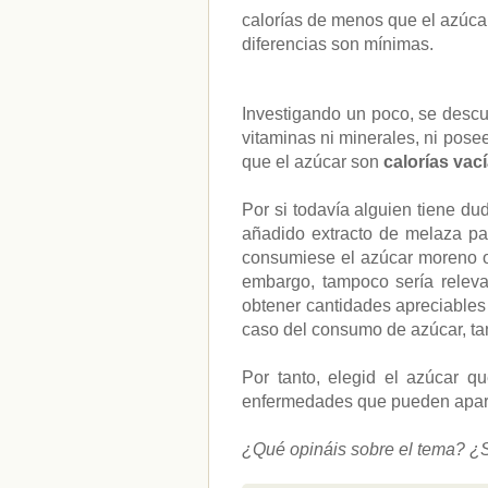
dietoterapia
(22)
calorías de menos que el azúca
Sin categoría
(115)
diferencias son mínimas.
Investigando un poco, se descu
vitaminas ni minerales, ni pos
que el azúcar son
calorías vac
Por si todavía alguien tiene d
añadido extracto de melaza par
consumiese el azúcar moreno or
embargo, tampoco sería relev
obtener cantidades apreciables
caso del consumo de azúcar, t
Por tanto, elegid el azúcar 
enfermedades que pueden apar
¿Qué opináis sobre el tema? ¿S