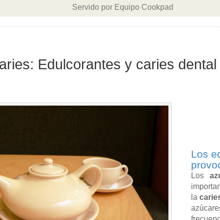
Servido por Equipo Cookpad
caries: Edulcorantes y caries dental
Los e
provo
Los
az
import
la
carie
azúcar
frecuen