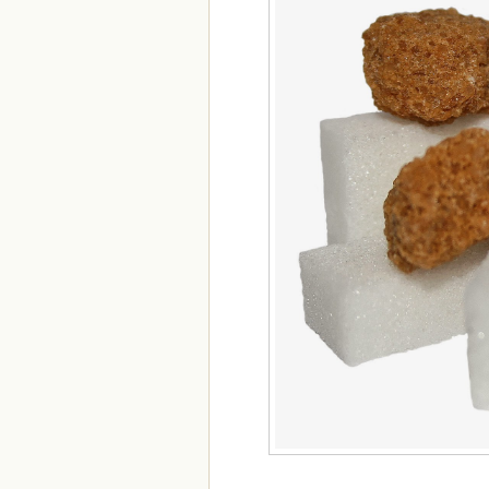
CATEGORÍAS
alimentación-mujer
(13)
beneficios-alimentos
(23)
control-peso
(15)