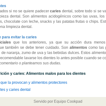
ntes
tados si no se quiere padecer
caries
dental, sobre todo si se v
pieza dental. Son alimentos acidogénicos como las uvas, los fr
nas, chocolate con leche, snacks y las patatas frutas o chips. 
ena limpieza dental.
para evitar la caries
iciales
que los anteriores, ya que su acción dura meno
que también se debe tener cuidado. Son
alimentos
como las 
de naranja, zumo de uva y las bebidas dulces. Estos alimento
s recomendable lavarse los dientes lo antes posible cuando se 
 comentario o plantearnos sus dudas.
ción y caries: Alimentos malos para los dientes
s que la provocan y alimentos protectores
tes y caries dental
Servido por Equipo Cookpad