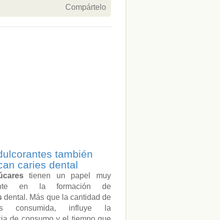
Compártelo
dulcorantes también
can caries dental
úcares
tienen un papel muy
ante en la formación de
s
dental. Más que la cantidad de
es consumida, influye la
cia de consumo y el tiempo que