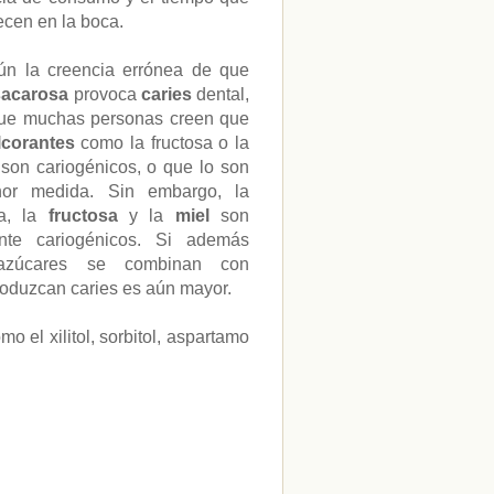
cen en la boca.
n la creencia errónea de que
sacarosa
provoca
caries
dental,
que muchas personas creen que
lcorantes
como la fructosa o la
 son cariogénicos, o que lo son
or medida. Sin embargo, la
sa, la
fructosa
y la
miel
son
nte cariogénicos. Si además
azúcares se combinan con
e produzcan caries es aún mayor.
o el xilitol, sorbitol, aspartamo