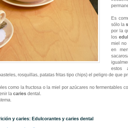
permane
Es comú
sólo la
por la 
los
edu
miel no
en men
sacaro
igualme
estos 
pasteles, rosquillas, patatas fritas tipo chips) el peligro de qu
les como la fructosa o la miel por azúcares no fermentables com
enir la
caries
dental.
 tema.
ción y caries: Edulcorantes y caries dental