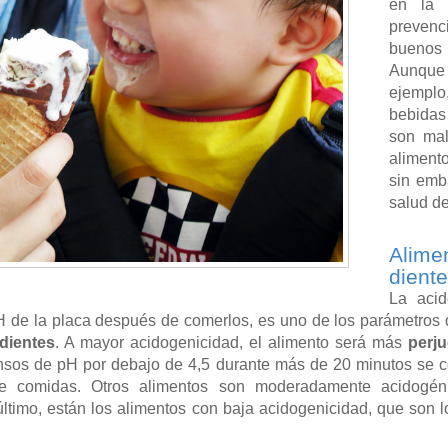
en la
prevenc
buenos
Aunque
ejemplo
bebidas
son mal
aliment
sin emb
salud de
Alime
dient
La aci
 de la placa después de comerlos, es uno de los parámetros qu
dientes
. A mayor acidogenicidad, el alimento será más
perju
sos de pH por debajo de 4,5 durante más de 20 minutos se 
tre comidas. Otros alimentos son moderadamente acidogé
último, están los alimentos con baja acidogenicidad, que son l