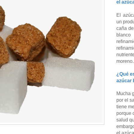
el azúc
El azúc
un produ
caña de
blanco
refinam
refina
nutrie
moreno
¿Qué es
azúcar 
Mucha g
por el s
tiene me
porque c
salud qu
embargo
el azúc