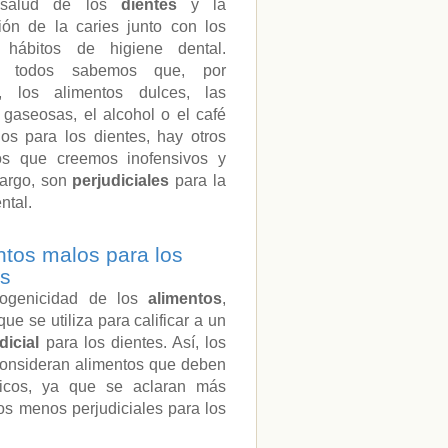
 salud de los
dientes
y la
ión de la caries junto con los
 hábitos de higiene dental.
 todos sabemos que, por
, los alimentos dulces, las
 gaseosas, el alcohol o el café
os para los dientes, hay otros
os que creemos inofensivos y
argo, son
perjudiciales
para la
ntal.
ntos malos para los
es
dogenicidad de los
alimentos
,
e se utiliza para calificar a un
dicial
para los dientes. Así, los
consideran alimentos que deben
nicos, ya que se aclaran más
os menos perjudiciales para los