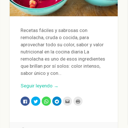
Recetas fáciles y sabrosas con
remolacha, cruda o cocida, para
aprovechar todo su color, sabor y valor
nutricional en la cocina diaria La
remolacha es uno de esos ingredientes
que brillan por sí solos: color intenso,
sabor único y con…
Seguir leyendo →
Haz
Haz
Haz
Haz
Haz
Haz
clic
clic
clic
clic
clic
clic
para
para
para
para
para
para
compartir
compartir
compartir
compartir
enviar
imprimir
en
en
en
en
por
(Se
Facebook
Twitter
WhatsApp
Telegram
correo
abre
(Se
(Se
(Se
(Se
electrónico
en
abre
abre
abre
abre
a
una
en
en
en
en
un
ventana