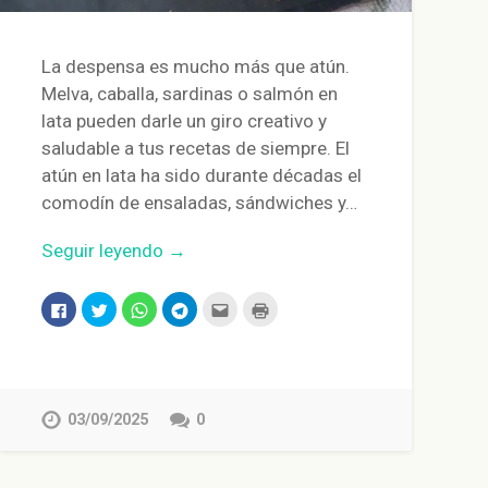
La despensa es mucho más que atún.
Melva, caballa, sardinas o salmón en
lata pueden darle un giro creativo y
saludable a tus recetas de siempre. El
atún en lata ha sido durante décadas el
comodín de ensaladas, sándwiches y…
Seguir leyendo →
Haz
Haz
Haz
Haz
Haz
Haz
clic
clic
clic
clic
clic
clic
para
para
para
para
para
para
compartir
compartir
compartir
compartir
enviar
imprimir
en
en
en
en
por
(Se
Facebook
Twitter
WhatsApp
Telegram
correo
abre
(Se
(Se
(Se
(Se
electrónico
en
abre
abre
abre
abre
a
una
en
en
en
en
un
ventana
03/09/2025
0
una
una
una
una
amigo
nueva)
ventana
ventana
ventana
ventana
(Se
nueva)
nueva)
nueva)
nueva)
abre
en
una