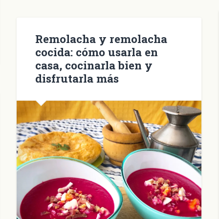
una
ventana
nueva)
Remolacha y remolacha
cocida: cómo usarla en
casa, cocinarla bien y
disfrutarla más