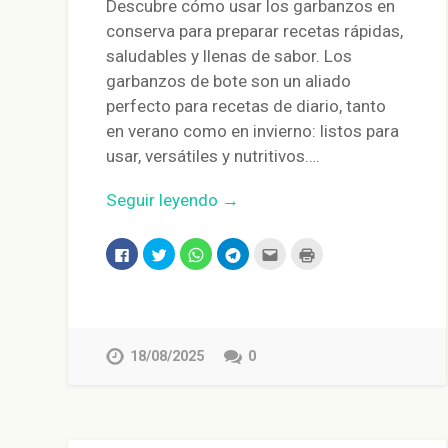
Descubre cómo usar los garbanzos en
conserva para preparar recetas rápidas,
saludables y llenas de sabor. Los
garbanzos de bote son un aliado
perfecto para recetas de diario, tanto
en verano como en invierno: listos para
usar, versátiles y nutritivos….
Seguir leyendo →
Haz
Haz
Haz
Haz
Haz
Haz
clic
clic
clic
clic
clic
clic
para
para
para
para
para
para
compartir
compartir
compartir
compartir
enviar
imprimir
en
en
en
en
por
(Se
Facebook
Twitter
WhatsApp
Telegram
correo
abre
(Se
(Se
(Se
(Se
electrónico
en
abre
abre
abre
abre
a
una
en
en
en
en
un
ventana
18/08/2025
0
una
una
una
una
amigo
nueva)
ventana
ventana
ventana
ventana
(Se
nueva)
nueva)
nueva)
nueva)
abre
en
una
ventana
nueva)