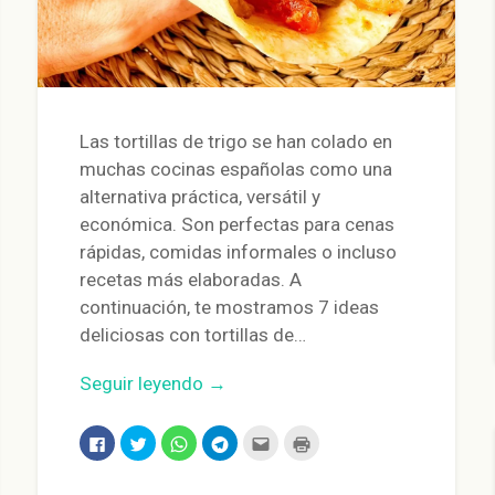
Las tortillas de trigo se han colado en
muchas cocinas españolas como una
alternativa práctica, versátil y
económica. Son perfectas para cenas
rápidas, comidas informales o incluso
recetas más elaboradas. A
continuación, te mostramos 7 ideas
deliciosas con tortillas de…
Seguir leyendo →
Haz
Haz
Haz
Haz
Haz
Haz
clic
clic
clic
clic
clic
clic
para
para
para
para
para
para
compartir
compartir
compartir
compartir
enviar
imprimir
en
en
en
en
por
(Se