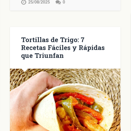
25/08/2025
0
una
una
una
una
amigo
nueva)
ventana
ventana
ventana
ventana
(Se
nueva)
nueva)
nueva)
nueva)
abre
en
una
ventana
nueva)
Tortillas de Trigo: 7
Recetas Fáciles y Rápidas
que Triunfan