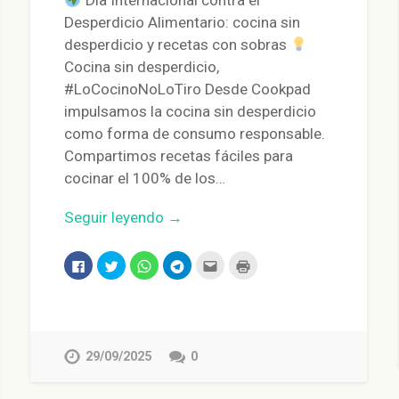
Día Internacional contra el
Desperdicio Alimentario: cocina sin
desperdicio y recetas con sobras
Cocina sin desperdicio,
#LoCocinoNoLoTiro Desde Cookpad
impulsamos la cocina sin desperdicio
como forma de consumo responsable.
Compartimos recetas fáciles para
cocinar el 100% de los…
Seguir leyendo →
Haz
Haz
Haz
Haz
Haz
Haz
clic
clic
clic
clic
clic
clic
para
para
para
para
para
para
compartir
compartir
compartir
compartir
enviar
imprimir
en
en
en
en
por
(Se
Facebook
Twitter
WhatsApp
Telegram
correo
abre
(Se
(Se
(Se
(Se
electrónico
en
abre
abre
abre
abre
a
una
en
en
en
en
un
ventana
29/09/2025
0
una
una
una
una
amigo
nueva)
ventana
ventana
ventana
ventana
(Se
nueva)
nueva)
nueva)
nueva)
abre
en