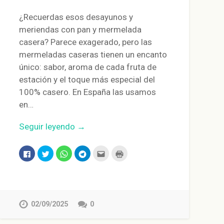
¿Recuerdas esos desayunos y
meriendas con pan y mermelada
casera? Parece exagerado, pero las
mermeladas caseras tienen un encanto
único: sabor, aroma de cada fruta de
estación y el toque más especial del
100% casero. En España las usamos
en…
Seguir leyendo →
Haz
Haz
Haz
Haz
Haz
Haz
clic
clic
clic
clic
clic
clic
para
para
para
para
para
para
compartir
compartir
compartir
compartir
enviar
imprimir
en
en
en
en
por
(Se
Facebook
Twitter
WhatsApp
Telegram
correo
abre
(Se
(Se
(Se
(Se
electrónico
en
abre
abre
abre
abre
a
una
en
en
en
en
un
ventana
02/09/2025
0
una
una
una
una
amigo
nueva)
ventana
ventana
ventana
ventana
(Se
nueva)
nueva)
nueva)
nueva)
abre
en