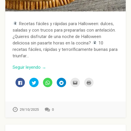
Recetas fáciles y rápidas para Halloween: dulces,
saladas y con trucos para prepararlas con antelación.
¿Quieres disfrutar de una noche de Halloween
deliciosa sin pasarte horas en la cocina?
10
recetas fáciles, rápidas y terroríficamente buenas para
triunfar…
Seguir leyendo →
Haz
Haz
Haz
Haz
Haz
Haz
clic
clic
clic
clic
clic
clic
para
para
para
para
para
para
compartir
compartir
compartir
compartir
enviar
imprimir
en
en
en
en
por
(Se
Facebook
Twitter
WhatsApp
Telegram
correo
abre
(Se
(Se
(Se
(Se
electrónico
en
abre
abre
abre
abre
a
una
en
en
en
en
un
ventana
29/10/2025
0
una
una
una
una
amigo
nueva)
ventana
ventana
ventana
ventana
(Se
nueva)
nueva)
nueva)
nueva)
abre
en
una
ventana