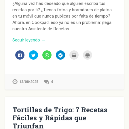
¿Alguna vez has deseado que alguien escriba tus
recetas por ti? ¿Tienes fotos y borradores de platos
en tu móvil que nunca publicas por falta de tiempo?
Ahora, en Cookpad, eso ya no es un problema: ¡llega
nuestro Asistente de Recetas…
Seguir leyendo →
Haz
Haz
Haz
Haz
Haz
Haz
clic
clic
clic
clic
clic
clic
para
para
para
para
para
para
compartir
compartir
compartir
compartir
enviar
imprimir
en
en
en
en
por
(Se
Facebook
Twitter
WhatsApp
Telegram
correo
abre
(Se
(Se
(Se
(Se
electrónico
en
abre
abre
abre
abre
a
una
en
en
en
en
un
ventana
13/08/2025
4
una
una
una
una
amigo
nueva)
ventana
ventana
ventana
ventana
(Se
nueva)
nueva)
nueva)
nueva)
abre
en
una
ventana
nueva)
Tortillas de Trigo: 7 Recetas
Fáciles y Rápidas que
Triunfan