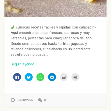
¿Buscas recetas fáciles y rápidas con calabacín?
Aquí encontrarás ideas frescas, sabrosas y muy
versátiles, perfectas para cualquier época del año.
Desde cremas suaves hasta tortillas jugosas y
rellenos deliciosos, el calabacín es un ingrediente
estrella que no puede…
Seguir leyendo →
Haz
Haz
Haz
Haz
Haz
Haz
clic
clic
clic
clic
clic
clic
para
para
para
para
para
para
compartir
compartir
compartir
compartir
enviar
imprimir
en
en
en
en
por
(Se
Facebook
Twitter
WhatsApp
Telegram
correo
abre
(Se
(Se
(Se
(Se
electrónico
en
abre
abre
abre
abre
a
una
en
en
en
en
un
ventana
08/08/2025
0
una
una
una
una
amigo
nueva)
ventana
ventana
ventana
ventana
(Se
nueva)
nueva)
nueva)
nueva)
abre