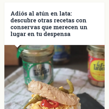
en
una
ventana
nueva)
Adiós al atún en lata:
descubre otras recetas con
conservas que merecen un
lugar en tu despensa