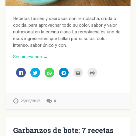
Recetas fáciles y sabrosas con remolacha, cruda o
cocida, para aprovechar todo su color, sabor y valor
nutricional en la cocina diaria La remolacha es uno de
esos ingredientes que brillan por sí solos: color
intenso, sabor único y con…
Seguir leyendo →
Haz
Haz
Haz
Haz
Haz
Haz
clic
clic
clic
clic
clic
clic
para
para
para
para
para
para
compartir
compartir
compartir
compartir
enviar
imprimir
en
en
en
en
por
(Se
Facebook
Twitter
WhatsApp
Telegram
correo
abre
(Se
(Se
(Se
(Se
electrónico
en
abre
abre
abre
abre
a
una
en
en
en
en
un
ventana
25/08/2025
0
una
una
una
una
amigo
nueva)
ventana
ventana
ventana
ventana
(Se
nueva)
nueva)
nueva)
nueva)
abre
en
una
ventana
nueva)
Garbanzos de bote: 7 recetas