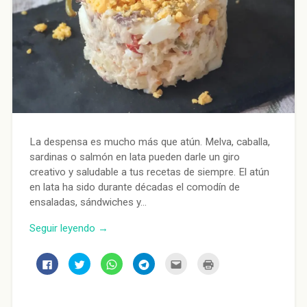
La despensa es mucho más que atún. Melva, caballa,
sardinas o salmón en lata pueden darle un giro
creativo y saludable a tus recetas de siempre. El atún
en lata ha sido durante décadas el comodín de
ensaladas, sándwiches y…
Seguir leyendo →
Haz
Haz
Haz
Haz
Haz
Haz
clic
clic
clic
clic
clic
clic
para
para
para
para
para
para
compartir
compartir
compartir
compartir
enviar
imprimir
en
en
en
en
por
(Se
Facebook
Twitter
WhatsApp
Telegram
correo
abre