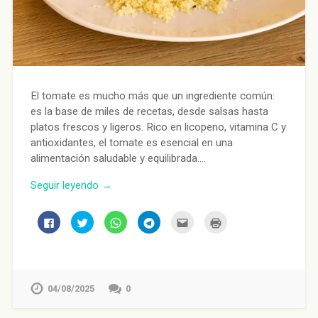
El tomate es mucho más que un ingrediente común:
es la base de miles de recetas, desde salsas hasta
platos frescos y ligeros. Rico en licopeno, vitamina C y
antioxidantes, el tomate es esencial en una
alimentación saludable y equilibrada….
Seguir leyendo →
Haz
Haz
Haz
Haz
Haz
Haz
clic
clic
clic
clic
clic
clic
para
para
para
para
para
para
compartir
compartir
compartir
compartir
enviar
imprimir
en
en
en
en
por
(Se
Facebook
Twitter
WhatsApp
Telegram
correo
abre
(Se
(Se
(Se
(Se
electrónico
en
abre
abre
abre
abre
a
una
en
en
en
en
un
ventana
04/08/2025
0
una
una
una
una
amigo
nueva)
ventana
ventana
ventana
ventana
(Se
nueva)
nueva)
nueva)
nueva)
abre