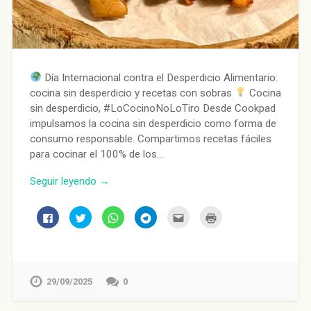
Día Internacional contra el Desperdicio Alimentario:
cocina sin desperdicio y recetas con sobras
Cocina
sin desperdicio, #LoCocinoNoLoTiro Desde Cookpad
impulsamos la cocina sin desperdicio como forma de
consumo responsable. Compartimos recetas fáciles
para cocinar el 100% de los…
Seguir leyendo →
Haz
Haz
Haz
Haz
Haz
Haz
clic
clic
clic
clic
clic
clic
para
para
para
para
para
para
compartir
compartir
compartir
compartir
enviar
imprimir
en
en
en
en
por
(Se
Facebook
Twitter
WhatsApp
Telegram
correo
abre
(Se
(Se
(Se
(Se
electrónico
en
abre
abre
abre
abre
a
una
en
en
en
en
un
ventana
29/09/2025
0
una
una
una
una
amigo
nueva)
ventana
ventana
ventana
ventana
(Se
nueva)
nueva)
nueva)
nueva)
abre