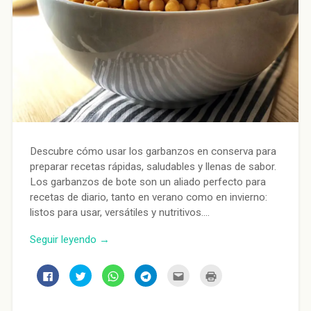
Descubre cómo usar los garbanzos en conserva para
preparar recetas rápidas, saludables y llenas de sabor.
Los garbanzos de bote son un aliado perfecto para
recetas de diario, tanto en verano como en invierno:
listos para usar, versátiles y nutritivos….
Seguir leyendo →
Haz
Haz
Haz
Haz
Haz
Haz
clic
clic
clic
clic
clic
clic
para
para
para
para
para
para
compartir
compartir
compartir
compartir
enviar
imprimir
en
en
en
en
por
(Se