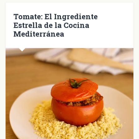
en
una
ventana
nueva)
Tomate: El Ingrediente
Estrella de la Cocina
Mediterránea