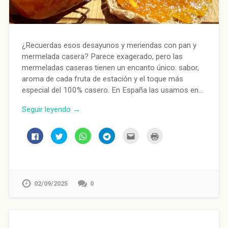
¿Recuerdas esos desayunos y meriendas con pan y
mermelada casera? Parece exagerado, pero las
mermeladas caseras tienen un encanto único: sabor,
aroma de cada fruta de estación y el toque más
especial del 100% casero. En España las usamos en…
Seguir leyendo →
Haz
Haz
Haz
Haz
Haz
Haz
clic
clic
clic
clic
clic
clic
para
para
para
para
para
para
compartir
compartir
compartir
compartir
enviar
imprimir
en
en
en
en
por
(Se
Facebook
Twitter
WhatsApp
Telegram
correo
abre
(Se
(Se
(Se
(Se
electrónico
en
abre
abre
abre
abre
a
una
en
en
en
en
un
ventana
02/09/2025
0
una
una
una
una
amigo
nueva)
ventana
ventana
ventana
ventana
(Se
nueva)
nueva)
nueva)
nueva)
abre
en
una
ventana
nueva)