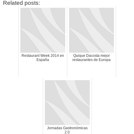
Related posts:
CATEGORÍAS
Restaurant Week 2014 en
Quique Dacosta mejor
España
restaurantes de Europa
Alimentación
(10)
Alimentos
(44)
America
(8)
Carnes
(3)
cataluña
(1)
chef
(2)
Chefs
(59)
Cocina
(38)
consejos
(3)
El Celler de Can Roca
(1)
Empresas
(12)
ferran adria
(10)
formación
(1)
Jornadas Gastronómicas
Gastronomía
(18)
2.0