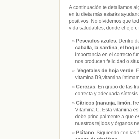
A continuación te detallamos al
en tu dieta más estarás ayudan
positivos. No olvidemos que to
vida saludables, donde el ejerci
Pescados azules.
Dentro d
caballa, la sardina, el boqu
importancia en el correcto f
nos producen felicidad o sit
Vegetales de hoja verde
. 
vitamina B9,vitamina íntimam
Cerezas
. En grupo de las f
correcta y adecuada síntesis 
Cítricos (naranja, limón, fr
Vitamina C. Esta vitamina es
debe principalmente a que es 
nuestros tejidos y órganos ne
Plátano
. Siguiendo con las 