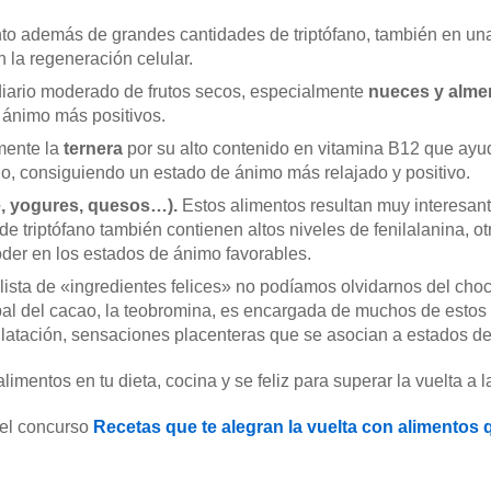
nto además de grandes cantidades de triptófano, también en una
 la regeneración celular.
iario moderado de frutos secos, especialmente
nueces y alme
 ánimo más positivos.
mente la
ternera
por su alto contenido en vitamina B12 que ayud
o, consiguiendo un estado de ánimo más relajado y positivo.
e, yogures, quesos…).
Estos alimentos resultan muy interesant
 triptófano también contienen altos niveles de fenilalanina, o
oder en los estados de ánimo favorables.
a lista de «ingredientes felices» no podíamos olvidarnos del cho
al del cacao, la teobromina, es encargada de muchos de estos 
latación, sensaciones placenteras que se asocian a estados de
mentos en tu dieta, cocina y se feliz para superar la vuelta a la
 el concurso
Recetas que te alegran la vuelta con alimentos