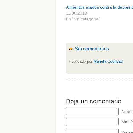
Alimentos aliados contra la depresi
11/06/2013
CATEGORÍAS
En "Sin categoría"
acido-folico
(4)
alergias
(3)
alimentacion-cancer
(23)
alimentos
(22)
alimentos-perjudiaciales
(17)
Sin comentarios
alzheimer
(3)
antioxidantes
(6)
Publicado por
Marieta Cookpad
beneficios-salud
(53)
calcio
(3)
cerebro
(8)
colesterol
(10)
corazon
(1)
diabetes
(6)
dietas
(10)
Deja un comentario
embarazo
(11)
niños
(15)
Nombr
nutricion
(3)
obesidad
(12)
Mail (
omega-3
(29)
Websi
Sin categoría
(438)