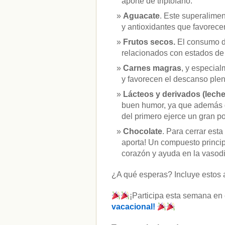
aporte de triptófano.
Aguacate
. Este superalime
y antioxidantes que favorecen
Frutos secos.
El consumo d
relacionados con estados de
Carnes magras
, y especial
y favorecen el descanso plen
Lácteos y derivados (lech
buen humor, ya que además de
del primero ejerce un gran p
Chocolate
. Para cerrar est
aporta! Un compuesto princip
corazón y ayuda en la vasodi
¿A qué esperas? Incluye estos ali
¡Participa esta semana en
vacacional!