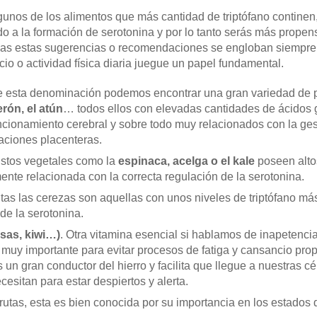
gunos de los alimentos que más cantidad de triptófano continen
do a la formación de serotonina y por lo tanto serás más prope
das estas sugerencias o recomendaciones se engloban siempre d
cio o actividad física diaria juegue un papel fundamental.
e esta denominación podemos encontrar una gran variedad de
erón, el atún
… todos ellos con elevadas cantidades de ácidos
uncionamiento cerebral y sobre todo muy relacionados con la ges
uaciones placenteras.
Estos vegetales como la
espinaca, acelga o el kale
poseen altos
ente relacionada con la correcta regulación de la serotonina.
rutas las cerezas son aquellas con unos niveles de triptófano má
de la serotonina.
esas, kiwi…)
. Otra vitamina esencial si hablamos de inapetenci
 muy importante para evitar procesos de fatiga y cansancio pro
un gran conductor del hierro y facilita que llegue a nuestras c
cesitan para estar despiertos y alerta.
frutas, esta es bien conocida por su importancia en los estados