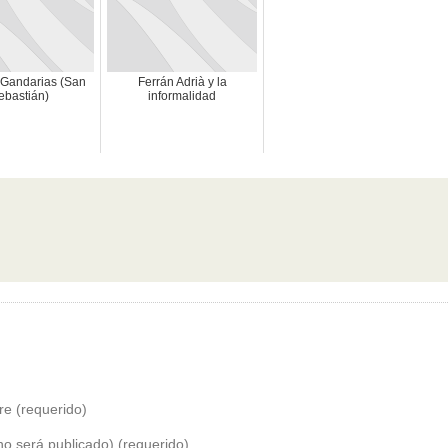
 Gandarias (San
Ferrán Adrià y la
ebastián)
informalidad
e (requerido)
no será publicado) (requerido)