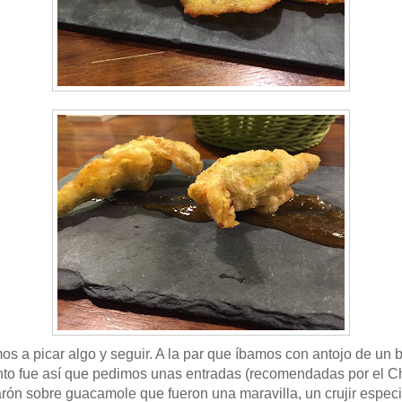
s a picar algo y seguir. A la par que íbamos con antojo de un 
anto fue así que pedimos unas entradas (recomendadas por el Ch
ón sobre guacamole que fueron una maravilla, un crujir especial