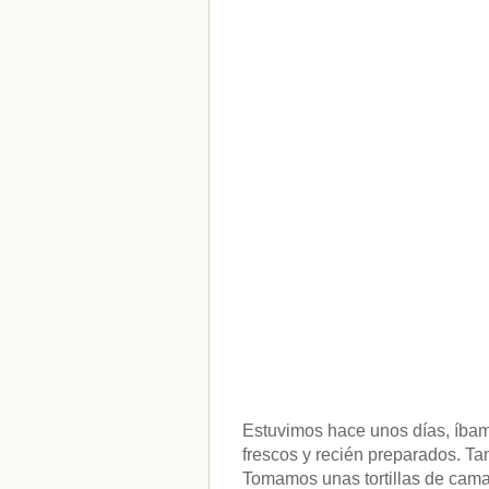
CATEGORÍAS
Sin categoría
(207)
Estuvimos hace unos días, íbamo
frescos y recién preparados. T
Tomamos unas tortillas de camar