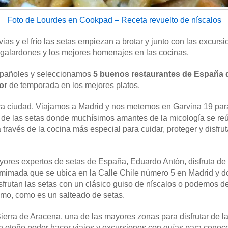
Foto de Lourdes en Cookpad – Receta revuelto de níscalos
uvias y el frío las setas empiezan a brotar y junto con las excurs
 galardones y los mejores homenajes en las cocinas.
spañoles y seleccionamos
5 buenos restaurantes de España d
or
de temporada en los mejores platos.
a ciudad. Viajamos a Madrid y nos metemos en Garvina 19 par
 de las setas donde muchísimos amantes de la micología se reún
 través de la cocina más especial para cuidar, proteger y disfruta
ores expertos de setas de España, Eduardo Antón, disfruta de 
mimada que se ubica en la Calle Chile número 5 en Madrid y do
sfrutan las setas con un clásico guiso de níscalos o podemos de
mo, como es un salteado de setas.
Sierra de Aracena, una de las mayores zonas para disfrutar de 
en otoño poder hacer viajes y excursiones con guías para conoce