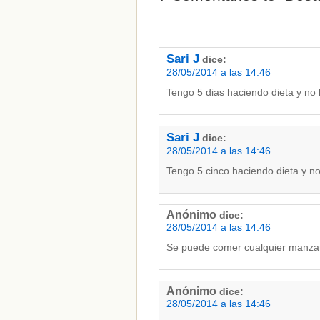
Sari J
dice:
28/05/2014 a las 14:46
Tengo 5 dias haciendo dieta y no
Sari J
dice:
CATEGORÍAS
28/05/2014 a las 14:46
Tengo 5 cinco haciendo dieta y n
adelgazar
(1)
apetito
(1)
bebidas
(1)
dieta
(2)
Anónimo
dice:
hambre
(1)
28/05/2014 a las 14:46
nutrición
(1)
Se puede comer cualquier manza
Sin categoría
(312)
Anónimo
dice:
28/05/2014 a las 14:46