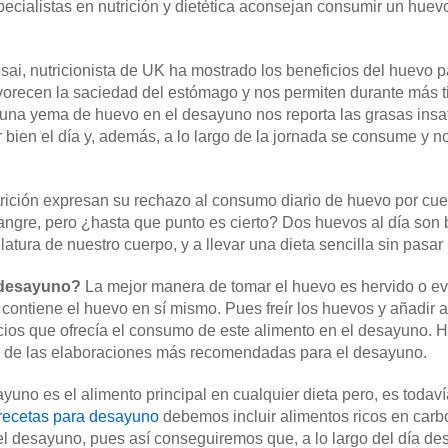
specialistas en nutrición y dietética aconsejan consumir un huev
esai, nutricionista de UK ha mostrado los beneficios del huevo 
vorecen la saciedad del estómago y nos permiten durante más ti
una yema de huevo en el desayuno nos reporta las grasas insat
bien el día y, además, a lo largo de la jornada se consume y no 
trición expresan su rechazo al consumo diario de huevo por cue
 sangre, pero ¿hasta que punto es cierto? Dos huevos al día son
atura de nuestro cuerpo, y a llevar una dieta sencilla sin pasa
 desayuno?
La mejor manera de tomar el huevo es hervido o evit
contiene el huevo en sí mismo. Pues freír los huevos y añadir ac
icios que ofrecía el consumo de este alimento en el desayuno. 
s de las elaboraciones más recomendadas para el desayuno.
uno es el alimento principal en cualquier dieta pero, es todaví
recetas para desayuno
debemos incluir alimentos ricos en carb
del desayuno, pues así conseguiremos que, a lo largo del día de