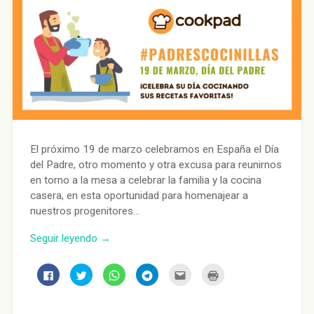
El próximo 19 de marzo celebramos en España el Día
del Padre, otro momento y otra excusa para reunirnos
en torno a la mesa a celebrar la familia y la cocina
casera, en esta oportunidad para homenajear a
nuestros progenitores…
Seguir leyendo →
Haz
Haz
Haz
Haz
Haz
Haz
clic
clic
clic
clic
clic
clic
para
para
para
para
para
para
compartir
compartir
compartir
compartir
enviar
imprimir
en
en
en
en
por
(Se