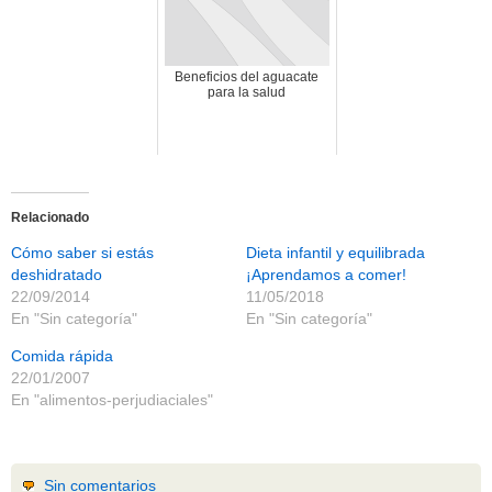
beneficios-salud
(53)
calcio
(3)
cerebro
(8)
colesterol
(10)
Beneficios del aguacate
para la salud
corazon
(1)
diabetes
(6)
dietas
(10)
embarazo
(11)
niños
(15)
nutricion
(3)
obesidad
(12)
Relacionado
omega-3
(29)
Cómo saber si estás
Dieta infantil y equilibrada
Sin categoría
(438)
vitaminas
(10)
deshidratado
¡Aprendamos a comer!
22/09/2014
11/05/2018
En "Sin categoría"
En "Sin categoría"
Comida rápida
22/01/2007
En "alimentos-perjudiaciales"
Sin comentarios