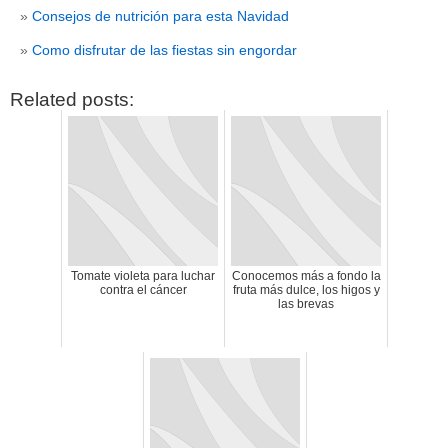
Consejos de nutrición para esta Navidad
Como disfrutar de las fiestas sin engordar
Related posts:
Tomate violeta para luchar
Conocemos más a fondo la
contra el cáncer
fruta más dulce, los higos y
CATEGORÍAS
las brevas
acido-folico
(4)
alergias
(3)
alimentacion-cancer
(23)
alimentos
(22)
alimentos-perjudiaciales
(17)
alzheimer
(3)
antioxidantes
(6)