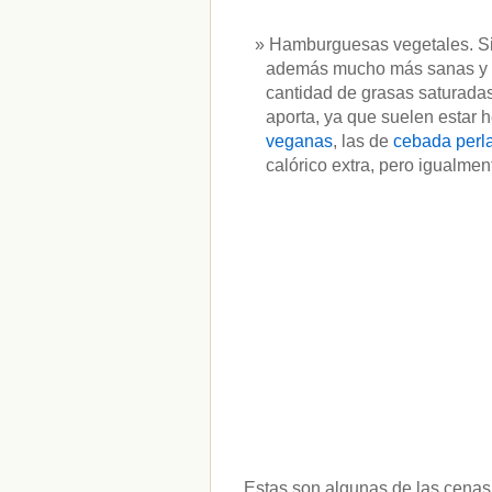
vitaminas
(10)
Hamburguesas vegetales. Si
además mucho más sanas y c
cantidad de grasas saturadas
aporta, ya que suelen estar 
veganas
, las de
cebada perl
calórico extra, pero igualme
Estas son algunas de las cenas