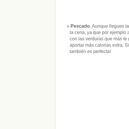
CATEGORÍAS
acido-folico
(4)
Pescado
. Aunque llegues t
alergias
(3)
la cena, ya que por ejemplo
alimentacion-cancer
(23)
con las verduras que más te g
alimentos
(22)
aportar más calorías extra. 
alimentos-perjudiaciales
(17)
también es perfecta!
alzheimer
(3)
antioxidantes
(6)
beneficios-salud
(53)
calcio
(3)
cerebro
(8)
colesterol
(10)
corazon
(1)
diabetes
(6)
dietas
(10)
embarazo
(11)
niños
(15)
nutricion
(3)
obesidad
(12)
omega-3
(29)
Sin categoría
(438)