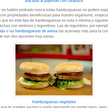
Bacalao al papillote con calabaza
 no habéis probado nunca estas hamburguesas no podeis espe
on propiedades beneficiosas para nuestro organismo, empeza
 que en este tipo de hamburguesas es nula o mínima y siguiendo
hechas con verduras y legumbres. Las de legumbres, por ejemp
ada
o las
hamburguesas de avena
las aconsejo más para la com
nte son dos opciones muy sanas.
Hamburguesas vegetales
 que te pueden ayudar si estás pensando en perder peso, pero