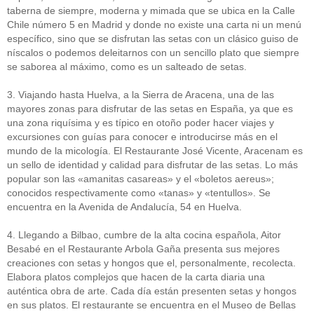
taberna de siempre, moderna y mimada que se ubica en la Calle
Chile número 5 en Madrid y donde no existe una carta ni un menú
específico, sino que se disfrutan las setas con un clásico guiso de
níscalos o podemos deleitarnos con un sencillo plato que siempre
se saborea al máximo, como es un salteado de setas.
3. Viajando hasta Huelva, a la Sierra de Aracena, una de las
mayores zonas para disfrutar de las setas en España, ya que es
una zona riquísima y es típico en otoño poder hacer viajes y
excursiones con guías para conocer e introducirse más en el
mundo de la micología. El Restaurante José Vicente, Aracenam es
un sello de identidad y calidad para disfrutar de las setas. Lo más
popular son las «amanitas casareas» y el «boletos aereus»;
conocidos respectivamente como «tanas» y «tentullos». Se
encuentra en la Avenida de Andalucía, 54 en Huelva.
4. Llegando a Bilbao, cumbre de la alta cocina española, Aitor
Besabé en el Restaurante Arbola Gaña presenta sus mejores
creaciones con setas y hongos que el, personalmente, recolecta.
Elabora platos complejos que hacen de la carta diaria una
auténtica obra de arte. Cada día están presenten setas y hongos
en sus platos. El restaurante se encuentra en el Museo de Bellas