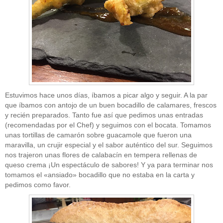
CATEGORÍAS
Sin categoría
(207)
Estuvimos hace unos días, íbamos a picar algo y seguir. A la par
que íbamos con antojo de un buen bocadillo de calamares, frescos
y recién preparados. Tanto fue así que pedimos unas entradas
" ALT="RSS" /> SUSCRÍBETE
(recomendadas por el Chef) y seguimos con el bocata. Tomamos
unas tortillas de camarón sobre guacamole que fueron una
RSS - Entradas
maravilla, un crujir especial y el sabor auténtico del sur. Seguimos
nos trajeron unas flores de calabacín en tempera rellenas de
ADMINISTRAR
queso crema ¡Un espectáculo de sabores! Y ya para terminar nos
tomamos el «ansiado» bocadillo que no estaba en la carta y
Acceder
pedimos como favor.