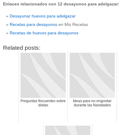
Enlaces relacionados con 12 desayunos para adelgazar:
CATEGORÍAS
Desayunar huevos para adelgazar
adelgazar
(1)
Recetas para desayunos
en Mis Recetas
apetito
(1)
bebidas
(1)
Recetas de huevos para desayunos
dieta
(2)
hambre
(1)
Related posts:
nutrición
(1)
Sin categoría
(312)
Preguntas frecuentes sobre
Ideas para no engordar
dietas
durante las Navidades