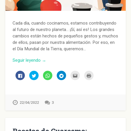
Cada día, cuando cocinamos, estamos contribuyendo
al futuro de nuestro planeta… ¡Sí, así es! Los grandes
cambios están hechos de pequeños gestos y, muchos
de ellos, pasan por nuestra alimentación. Por eso, en
el Día Mundial de la Tierra, queremos…
Seguir leyendo →
Haz
Haz
Haz
Haz
Haz
Haz
clic
clic
clic
clic
clic
clic
para
para
para
para
para
para
compartir
compartir
compartir
compartir
enviar
imprimir
en
en
en
en
por
(Se
Facebook
Twitter
WhatsApp
Telegram
correo
abre
(Se
(Se
(Se
(Se
electrónico
en
abre
abre
abre
abre
a
una
en
en
en
en
un
ventana
22/04/2022
3
una
una
una
una
amigo
nueva)
ventana
ventana
ventana
ventana
(Se
nueva)
nueva)
nueva)
nueva)
abre
en
una
ventana
nueva)
Recetas de Cuaresma: