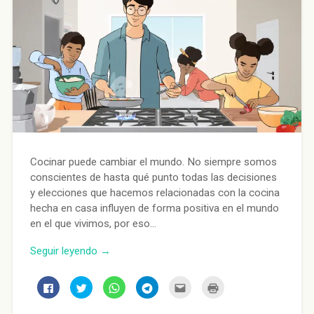
Cocinar puede cambiar el mundo. No siempre somos
conscientes de hasta qué punto todas las decisiones
y elecciones que hacemos relacionadas con la cocina
hecha en casa influyen de forma positiva en el mundo
en el que vivimos, por eso…
Seguir leyendo →
Haz
Haz
Haz
Haz
Haz
Haz
clic
clic
clic
clic
clic
clic
para
para
para
para
para
para
compartir
compartir
compartir
compartir
enviar
imprimir