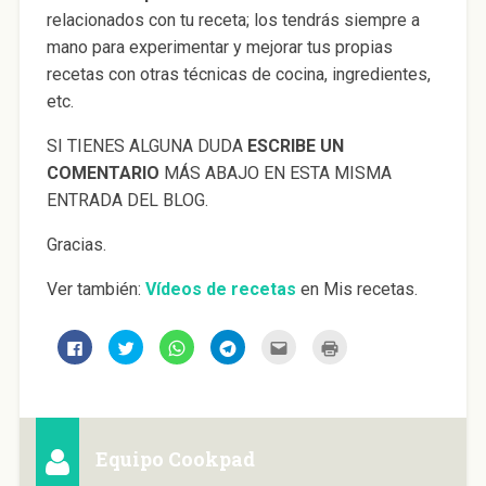
relacionados con tu receta; los tendrás siempre a
mano para experimentar y mejorar tus propias
recetas con otras técnicas de cocina, ingredientes,
etc.
SI TIENES ALGUNA DUDA
ESCRIBE UN
COMENTARIO
MÁS ABAJO EN ESTA MISMA
ENTRADA DEL BLOG.
Gracias.
Ver también:
Vídeos de recetas
en Mis recetas.
H
H
H
H
H
H
a
a
a
a
a
a
z
z
z
z
z
z
c
c
c
c
c
c
l
l
l
l
l
l
i
i
i
i
i
i
c
c
c
c
c
c
p
p
p
p
p
p
a
a
a
a
a
a
Equipo Cookpad
r
r
r
r
r
r
a
a
a
a
a
a