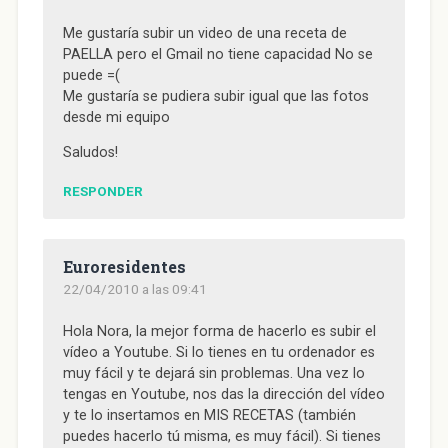
n
u
n
n
b
u
e
u
u
r
e
v
e
e
e
Me gustaría subir un video de una receta de
v
a
v
v
e
PAELLA pero el Gmail no tiene capacidad No se
a
)
a
a
n
)
)
)
u
puede =(
n
a
Me gustaría se pudiera subir igual que las fotos
v
e
desde mi equipo
n
t
a
Saludos!
n
a
n
RESPONDER
u
e
v
a
)
Euroresidentes
22/04/2010 a las 09:41
Hola Nora, la mejor forma de hacerlo es subir el
vídeo a Youtube. Si lo tienes en tu ordenador es
muy fácil y te dejará sin problemas. Una vez lo
tengas en Youtube, nos das la dirección del vídeo
y te lo insertamos en MIS RECETAS (también
puedes hacerlo tú misma, es muy fácil). Si tienes