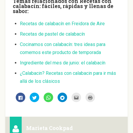
Temas relacionados con Recetas con
calabacín: fáciles, rápidas y llenas de
sabor:
Recetas de calabacín en Freidora de Aire
Recetas de pastel de calabacín
Cocinamos con calabacín: tres ideas para
comernos este producto de temporada
Ingrediente del mes de junio: el calabacín
¿Calabacin? Recetas con calabacin para ir más
allá de los clásicos
H
H
H
H
H
H
a
a
a
a
a
a
z
z
z
z
z
z
c
c
c
c
c
c
l
l
l
l
l
l
i
i
i
i
i
i
c
c
c
c
c
c
p
p
p
p
p
p
a
a
a
a
a
a
Marieta Cookpad
r
r
r
r
r
r
a
a
a
a
a
a