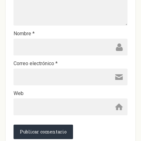
a
n
a
n
u
e
v
a
)
Nombre
*
Correo electrónico
*
Web