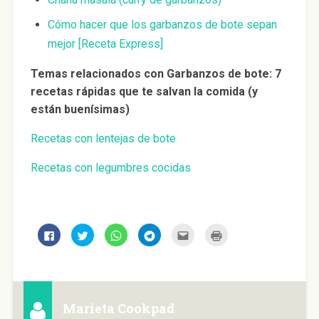
Cómo hacer que los garbanzos de bote sepan
mejor [Receta Express]
Temas relacionados con Garbanzos de bote: 7
recetas rápidas que te salvan la comida (y
están buenísimas)
Recetas con lentejas de bote
Recetas con legumbres cocidas
H
H
H
H
H
H
a
a
a
a
a
a
z
z
z
z
z
z
c
c
c
c
c
c
l
l
l
l
l
l
i
i
i
i
i
i
c
c
c
c
c
c
p
p
p
p
p
p
a
a
a
a
a
a
Marieta Cookpad
r
r
r
r
r
r
a
a
a
a
a
a