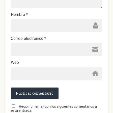
u
e
v
a
)
Nombre
*
Correo electrónico
*
Web
Recibir un email con los siguientes comentarios a
esta entrada.