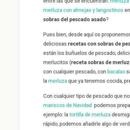
entre las que se encuentran:
merluza 
merluza con almejas y langostinos
en
sobras del pescado asado
?
Pues bien, desde aquí os proponemos 
deliciosas
recetas con sobras de pe
están los buñuelos de pescado, delic
merlucitos (
receta sobras de merluz
con cualquier pescado, con
bacalao
sa
la
merluza
que ya tenemos cocida, pre
Con cualquier tipo de pescado que no
mariscos de Navidad
podemos prepar
ejemplo: la
tortilla de merluza
desmiga
rápido, podemos añadirle algo de ve