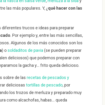
a la vasca en salsa verde
,
merluza a la sida
y
tre las más populares. Y, ¿
qué hacer con las
diferentes trucos e ideas para preparar
scado
. Por ejemplo y, entre las más sencillas,
iosos. Algunos de los más conocidos son los
a
) o
soldaditos de pavia
(se pueden preparar
len deliciosos) que podemos preparar con
paramos la gacha y… frito queda delicioso.
s sobre de las
recetas de pescados y
ar deliciosas
tortillas de pescado
, por
ndo los trozos de merluza y preparado muy
rdura como alcachofas, habas… queda