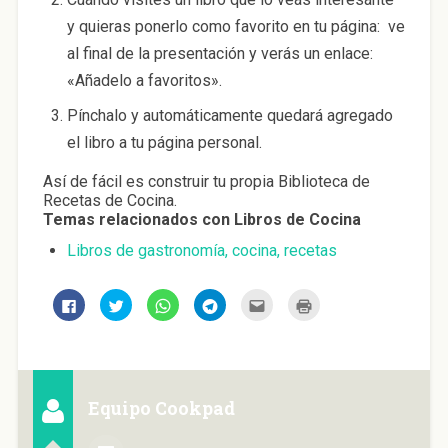
y quieras ponerlo como favorito en tu página: ve
al final de la presentación y verás un enlace:
«Añadelo a favoritos».
Pínchalo y automáticamente quedará agregado
el libro a tu página personal.
Así de fácil es construir tu propia Biblioteca de
Recetas de Cocina.
Temas relacionados con Libros de Cocina
Libros de gastronomía, cocina, recetas
H
H
H
H
H
H
a
a
a
a
a
a
z
z
z
z
z
z
c
c
c
c
c
c
l
l
l
l
l
l
i
i
i
i
i
i
c
c
c
c
c
c
p
p
p
p
p
p
a
a
a
a
a
a
Equipo Cookpad
r
r
r
r
r
r
a
a
a
a
a
a
c
c
c
c
e
i
o
o
o
o
n
m