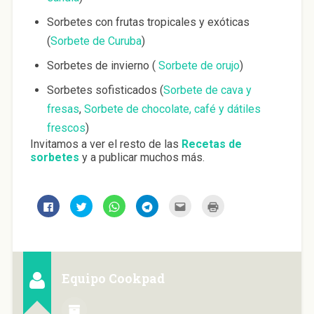
Sorbetes con frutas tropicales y exóticas
(
Sorbete de Curuba
)
Sorbetes de invierno (
Sorbete de orujo
)
Sorbetes sofisticados (
Sorbete de cava y
fresas
,
Sorbete de chocolate, café y dátiles
frescos
)
Invitamos a ver el resto de las
Recetas de
sorbetes
y a publicar muchos más.
H
H
H
H
H
H
a
a
a
a
a
a
z
z
z
z
z
z
c
c
c
c
c
c
l
l
l
l
l
l
i
i
i
i
i
i
c
c
c
c
c
c
p
p
p
p
p
p
a
a
a
a
a
a
Equipo Cookpad
r
r
r
r
r
r
a
a
a
a
a
a
c
c
c
c
e
i
o
o
o
o
n
m
m
m
m
m
v
p