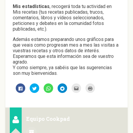
Mis estadísticas
, recogerá toda tu actividad en
Mis recetas (tus recetas publicadas, trucos,
comentarios, libros y vídeos seleccionados,
peticiones y debates en la comunidad fotos
publicadas, etc.).
Además estamos preparando unos gráficos para
que veais como progresan mes a mes las visitas a
vuestras recetas y otros datos de interés.
Esperamos que esta información sea de vuestro
agrado.
Y como siempre, ya sabéis que las sugerencias
son muy bienvenidas.
H
H
H
H
H
H
a
a
a
a
a
a
z
z
z
z
z
z
c
c
c
c
c
c
l
l
l
l
l
l
i
i
i
i
i
i
c
c
c
c
c
c
p
p
p
p
p
p
a
a
a
a
a
a
Equipo Cookpad
r
r
r
r
r
r
a
a
a
a
a
a
c
c
c
c
e
i
o
o
o
o
n
m