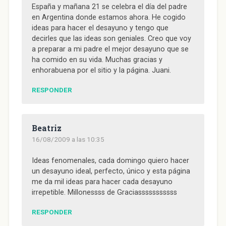
n
España y mañana 21 se celebra el día del padre
a
v
en Argentina donde estamos ahora. He cogido
e
n
ideas para hacer el desayuno y tengo que
t
a
decirles que las ideas son geniales. Creo que voy
n
a preparar a mi padre el mejor desayuno que se
a
n
ha comido en su vida. Muchas gracias y
u
e
enhorabuena por el sitio y la página. Juani.
v
a
)
RESPONDER
Beatriz
16/08/2009 a las 10:35
Ideas fenomenales, cada domingo quiero hacer
un desayuno ideal, perfecto, único y esta página
me da mil ideas para hacer cada desayuno
irrepetible. Millonessss de Graciasssssssssss
RESPONDER