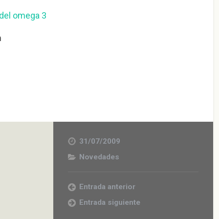
 del omega 3
m
31/07/2009
Novedades
Entrada anterior
Entrada siguiente