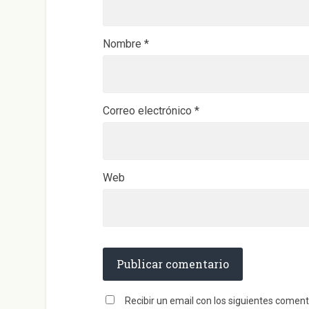
n
u
e
v
a
)
Nombre
*
Correo electrónico
*
Web
Recibir un email con los siguientes coment