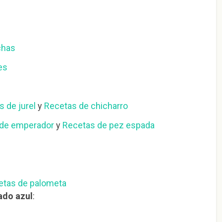
chas
es
 de jurel
y
Recetas de chicharro
 de emperador
y
Recetas de pez espada
etas de palometa
ado azul
:
d