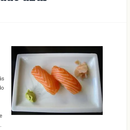
ás
do
e
.