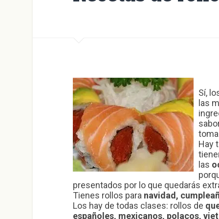
Sí, l
las m
ingr
sabo
toma
Hay t
tiene
las
o
porqu
presentados por lo que quedarás extr
Tienes rollos para
navidad, cumpleañ
Los hay de todas clases: rollos de
que
españoles, mexicanos, polacos, vie