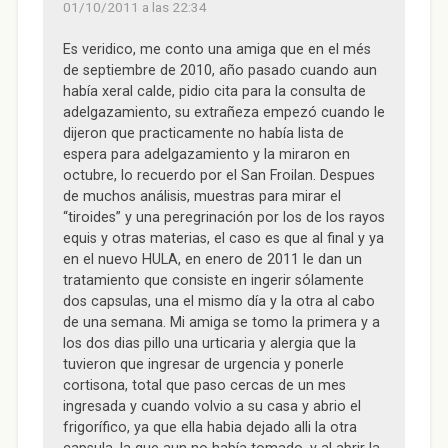
n
a
n
n
e
01/10/2011 a las 22:34
a
n
a
a
a
n
u
n
n
b
u
e
u
u
r
e
v
e
e
e
Es veridico, me conto una amiga que en el més
v
a
v
v
e
de septiembre de 2010, año pasado cuando aun
a
)
a
a
n
)
)
)
u
había xeral calde, pidio cita para la consulta de
n
a
adelgazamiento, su extrañeza empezó cuando le
v
e
dijeron que practicamente no había lista de
n
espera para adelgazamiento y la miraron en
t
a
octubre, lo recuerdo por el San Froilan. Despues
n
a
de muchos análisis, muestras para mirar el
n
u
“tiroides” y una peregrinación por los de los rayos
e
equis y otras materias, el caso es que al final y ya
v
a
en el nuevo HULA, en enero de 2011 le dan un
)
tratamiento que consiste en ingerir sólamente
dos capsulas, una el mismo día y la otra al cabo
de una semana. Mi amiga se tomo la primera y a
los dos dias pillo una urticaria y alergia que la
tuvieron que ingresar de urgencia y ponerle
cortisona, total que paso cercas de un mes
ingresada y cuando volvio a su casa y abrio el
frigorífico, ya que ella habia dejado alli la otra