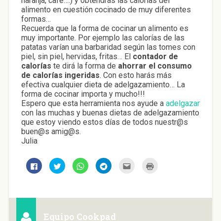
naranja, café….) y obtendrás las calorías del
alimento en cuestión cocinado de muy diferentes
formas…
Recuerda que la forma de cocinar un alimento es
muy importante. Por ejemplo las calorías de las
patatas varían una barbaridad según las tomes con
piel, sin piel, hervidas, fritas… El
contador de
calorías
te dirá la forma de
ahorrar el consumo
de calorías ingeridas
. Con esto harás más
efectiva cualquier dieta de adelgazamiento… La
forma de cocinar importa y mucho!!!
Espero que esta herramienta nos ayude a
adelgazar
con las muchas y buenas dietas de adelgazamiento
que estoy viendo estos días de todos nuestr@s
buen@s amig@s.
Julia
H
H
H
H
H
H
a
a
a
a
a
a
z
z
z
z
z
z
c
c
c
c
c
c
l
l
l
l
l
l
i
i
i
i
i
i
c
c
c
c
c
c
p
p
p
p
p
p
a
a
a
a
a
a
Equipo Cookpad
r
r
r
r
r
r