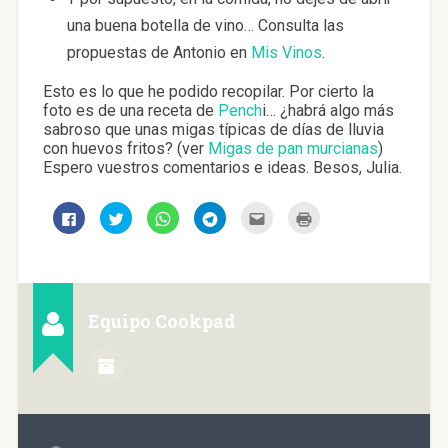
una buena botella de vino… Consulta las
propuestas de Antonio en
Mis Vinos
.
Esto es lo que he podido recopilar. Por cierto la
foto es de una receta de
Pench
i… ¿habrá algo más
sabroso que unas migas típicas de días de lluvia
con huevos fritos? (ver
Migas de pan murcianas
)
Espero vuestros comentarios e ideas. Besos, Julia.
H
H
H
H
H
H
a
a
a
a
a
a
z
z
z
z
z
z
c
c
c
c
c
c
l
l
l
l
l
l
i
i
i
i
i
i
c
c
c
c
c
c
p
p
p
p
p
p
a
a
a
a
a
a
Equipo Cookpad
r
r
r
r
r
r
a
a
a
a
a
a
c
c
c
c
e
i
o
o
o
o
n
m
m
m
m
m
v
p
p
p
p
p
i
r
a
a
a
a
a
i
r
r
r
r
r
m
t
t
t
t
p
i
i
i
i
i
o
r
r
r
r
r
r
(