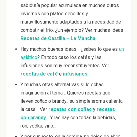
sabiduría popular acumulada en muchos duros
inviernos con platos sencillos y
maravillosamente adaptados a la necesidad de
combatir el frío. ¿Un ejemplo? Ver muchas ideas
Recetas de Castilla – La Mancha
.
Hay muchas buenas ideas… ¿sabes lo que es
un
asiático
? En todo caso los cafés y las
infusiones son muy reconstituyentes. Ver
recetas de café
e
infusiones
.
Y muchas otras alternativas si le echas
imaginación al tema… Quieres recetas que
lleven coñac o brandy.. su simple aroma calienta
la casa… Ver
recetas con coñac
y
recetas
con brandy
… Y las hay con todas la bebidas,
ron, vodka, vino…
Y por supuesto, en la comida, no dejes de abrir